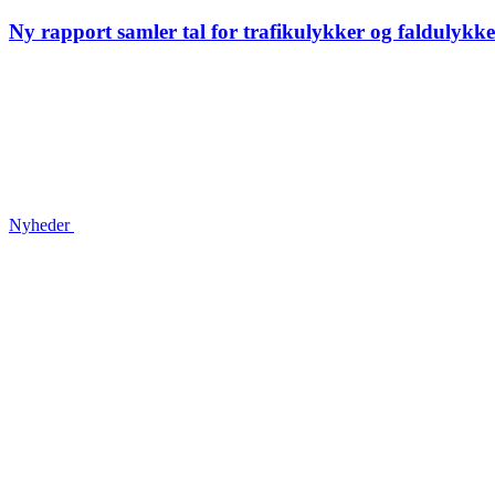
Ny rapport samler tal for trafikulykker og faldulykk
Nyheder