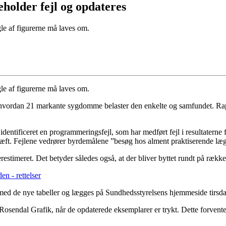
older fejl og opdateres
e af figurerne må laves om.
e af figurerne må laves om.
hvordan 21 markante sygdomme belaster den enkelte og samfundet. Rappo
e identificeret en programmeringsfejl, som har medført fejl i resultate
akræft. Fejlene vedrører byrdemålene ”besøg hos alment praktiserende 
restimeret. Det betyder således også, at der bliver byttet rundt på rækk
n - rettelser
 de nye tabeller og lægges på Sundhedsstyrelsens hjemmeside tirsdag
z Rosendal Grafik, når de opdaterede eksemplarer er trykt. Dette forvent