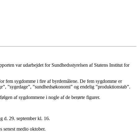
rten var udarbejdet for Sundhedsstyrelsen af Statens Institut for
rne for fem sygdomme i fire af byrdemålene. De fem sygdomme er
læge”, ”sygedage”, ”sundhedsøkonomi” og endelig ”produktionstab”.
efølgen af sygdommene i nogle af de berørte figurer.
 d. 29. september kl. 16.
es senest medio oktober.