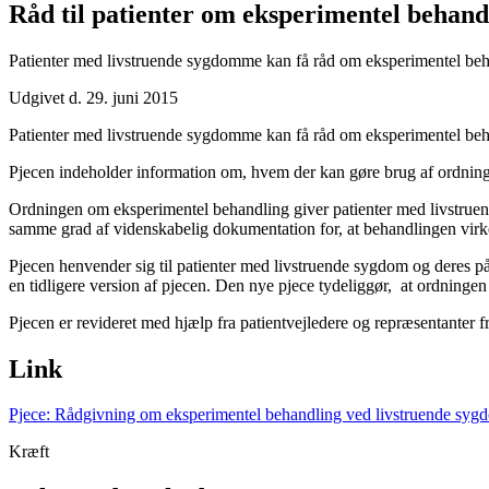
Råd til patienter om eksperimentel behand
Patienter med livstruende sygdomme kan få råd om eksperimentel beh
Udgivet d. 29. juni 2015
Patienter med livstruende sygdomme kan få råd om eksperimentel beh
Pjecen indeholder information om, hvem der kan gøre brug af ordni
Ordningen om eksperimentel behandling giver patienter med livstrue
samme grad af videnskabelig dokumentation for, at behandlingen virke
Pjecen henvender sig til patienter med livstruende sygdom og deres p
en tidligere version af pjecen. Den nye pjece tydeliggør, at ordninge
Pjecen er revideret med hjælp fra patientvejledere og repræsentanter fr
Link
Pjece: Rådgivning om eksperimentel behandling ved livstruende sy
Kræft