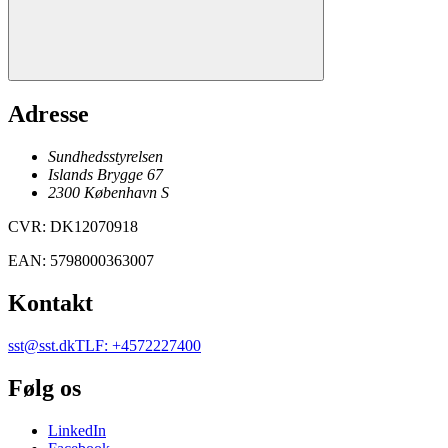
Adresse
Sundhedsstyrelsen
Islands Brygge 67
2300
København
S
CVR
:
DK12070918
EAN
:
5798000363007
Kontakt
sst@sst.dk
TLF
:
+4572227400
Følg os
LinkedIn