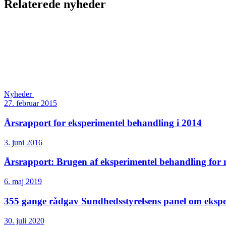
Relaterede nyheder
Nyheder
27. februar 2015
Årsrapport for eksperimentel behandling i 2014
3. juni 2016
Årsrapport: Brugen af eksperimentel behandling for
6. maj 2019
355 gange rådgav Sundhedsstyrelsens panel om ekspe
30. juli 2020