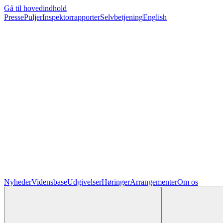
Gå til hovedindhold
Presse
Puljer
Inspektorrapporter
Selvbetjening
English
Nyheder
Vidensbase
Udgivelser
Høringer
Arrangementer
Om os