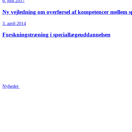
6. juni 2017
Ny vejledning om overførsel af kompetencer mellem s
3. april 2014
Forskningstræning i speciallæge­uddannelsen
Nyheder