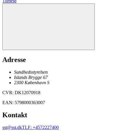
Tilmeld
Adresse
Sundhedsstyrelsen
Islands Brygge 67
2300
København
S
CVR
:
DK12070918
EAN
:
5798000363007
Kontakt
sst@sst.dk
TLF
:
+4572227400