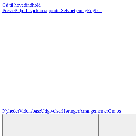
Gå til hovedindhold
Presse
Puljer
Inspektorrapporter
Selvbetjening
English
Nyheder
Vidensbase
Udgivelser
Høringer
Arrangementer
Om os