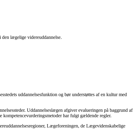
 i den lægelige videreuddannelse.
sesstedets uddannelsesfunktion og bør understøttes af en kultur med
annelsessteder. Uddannelseslægen afgiver evalueringen på baggrund af
te kompetencevurderingsmetoder har fulgt gældende regler.
videreuddannelsesregioner, Lægeforeningen, de Lægevidenskabelige