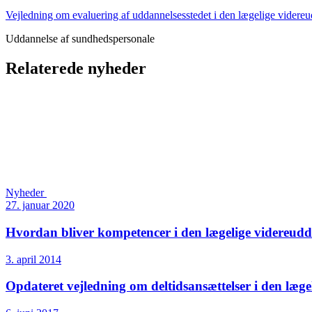
Vejledning om evaluering af uddannelsesstedet i den lægelige videre
Uddannelse af sundhedspersonale
Relaterede nyheder
Nyheder
27. januar 2020
Hvordan bliver kompetencer i den lægelige videre­ud
3. april 2014
Opdateret vejledning om deltidsansættelser i den læg