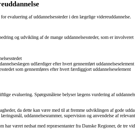
ereuddannelse
 for evaluering af uddannelsessteder i den lægelige videreuddannelse.
orbedring og udvikling af de mange uddannelsessteder, som er involveret
nelsesstedet
uddannelseslægen udfærdiger efter hvert gennemført uddannelseselement
sstedet som gennemføres efter hvert færdiggjort uddannelseselement
kriftlige evaluering. Spørgsmålene belyser lægens vurdering af uddannel
vagheder, da dette kan være med til at fremme udviklingen af gode udd
m læringsmål, uddannelsesrammer, supervision og anvendelse af relevan
som har været nedsat med repræsentanter fra Danske Regioner, de tre 