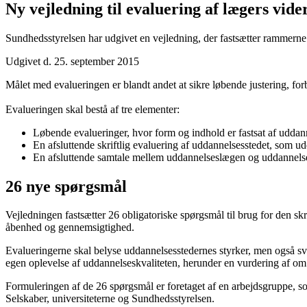
Ny vejledning til evaluering af lægers vid
Sundhedsstyrelsen har udgivet en vejledning, der fastsætter rammerne
Udgivet d. 25. september 2015
Målet med evalueringen er blandt andet at sikre løbende justering, f
Evalueringen skal bestå af tre elementer:
Løbende evalueringer, hvor form og indhold er fastsat af uddan
En afsluttende skriftlig evaluering af uddannelsesstedet, som 
En afsluttende samtale mellem uddannelseslægen og uddannelse
26 nye spørgsmål
Vejledningen fastsætter 26 obligatoriske spørgsmål til brug for den s
åbenhed og gennemsigtighed.
Evalueringerne skal belyse uddannelsesstedernes styrker, men også s
egen oplevelse af uddannelseskvaliteten, herunder en vurdering af o
Formuleringen af de 26 spørgsmål er foretaget af en arbejdsgruppe, 
Selskaber, universiteterne og Sundhedsstyrelsen.