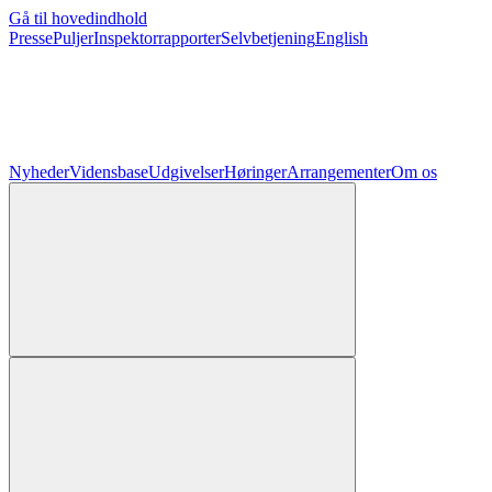
Gå til hovedindhold
Presse
Puljer
Inspektorrapporter
Selvbetjening
English
Nyheder
Vidensbase
Udgivelser
Høringer
Arrangementer
Om os