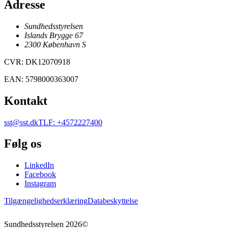
Adresse
Sundhedsstyrelsen
Islands Brygge 67
2300
København
S
CVR
:
DK12070918
EAN
:
5798000363007
Kontakt
sst@sst.dk
TLF
:
+4572227400
Følg os
LinkedIn
Facebook
Instagram
Tilgængelighedserklæring
Databeskyttelse
Sundhedsstyrelsen
2026
©