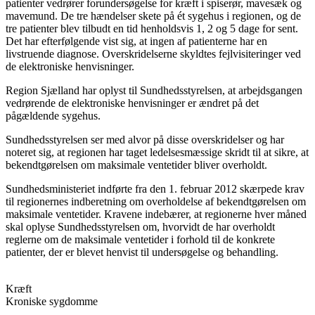
patienter vedrører forundersøgelse for kræft i spiserør, mavesæk og
mavemund. De tre hændelser skete på ét sygehus i regionen, og de
tre patienter blev tilbudt en tid henholdsvis 1, 2 og 5 dage for sent.
Det har efterfølgende vist sig, at ingen af patienterne har en
livstruende diagnose. Overskridelserne skyldtes fejlvisiteringer ved
de elektroniske henvisninger.
Region Sjælland har oplyst til Sundhedsstyrelsen, at arbejdsgangen
vedrørende de elektroniske henvisninger er ændret på det
pågældende sygehus.
Sundhed
sstyrelsen ser med alvor på disse overskridelser og har
noteret sig, at regionen har taget ledelsesmæssige skridt til at sikre, at
bekendtgørelsen om maksimale ventetider bliver overholdt.
Sundhedsministeriet indførte fra den 1. februar 2012 skærpede krav
til regionernes indberetning om overholdelse af bekendtgørelsen om
maksimale ventetider. Kravene indebærer, at regionerne hver måned
skal oplyse Sundhedsstyrelsen om, hvorvidt de har overholdt
reglerne om de maksimale ventetider i forhold til de konkrete
patienter, der er blevet henvist til undersøgelse og behandling.
Kræft
Kroniske sygdomme