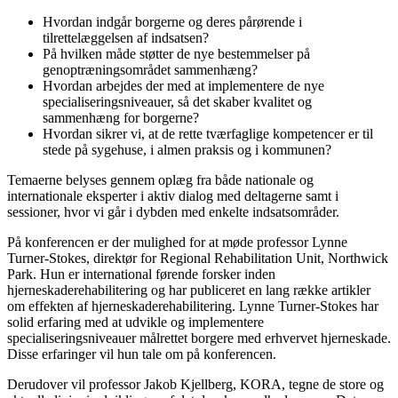
Hvordan indgår borgerne og deres pårørende i
tilrettelæggelsen af indsatsen?
På hvilken måde støtter de nye bestemmelser på
genoptræningsområdet sammenhæng?
Hvordan arbejdes der med at implementere de nye
specialiseringsniveauer, så det skaber kvalitet og
sammenhæng for borgerne?
Hvordan sikrer vi, at de rette tværfaglige kompetencer er til
stede på sygehuse, i almen praksis og i kommunen?
Temaerne belyses gennem oplæg fra både nationale og
internationale eksperter i aktiv dialog med deltagerne samt i
sessioner, hvor vi går i dybden med enkelte indsatsområder.
På konferencen er der mulighed for at møde professor Lynne
Turner-Stokes, direktør for Regional Rehabilitation Unit, Northwick
Park. Hun er international førende forsker inden
hjerneskaderehabilitering og har publiceret en lang række artikler
om effekten af hjerneskaderehabilitering. Lynne Turner-Stokes har
solid erfaring med at udvikle og implementere
specialiseringsniveauer målrettet borgere med erhvervet hjerneskade.
Disse erfaringer vil hun tale om på konferencen.
Derudover vil professor Jakob Kjellberg, KORA, tegne de store og