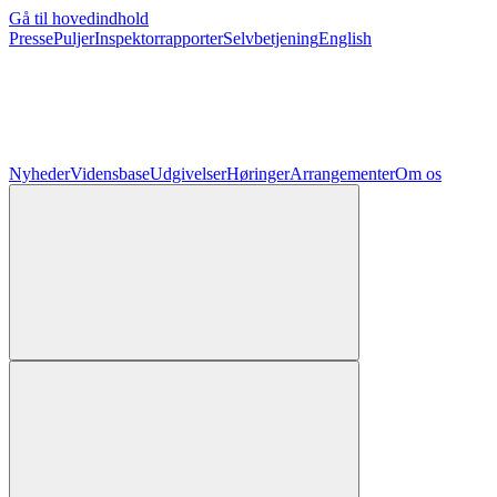
Gå til hovedindhold
Presse
Puljer
Inspektorrapporter
Selvbetjening
English
Nyheder
Vidensbase
Udgivelser
Høringer
Arrangementer
Om os