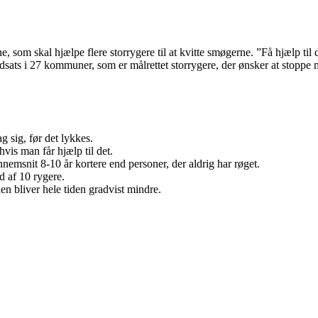
om skal hjælpe flere storrygere til at kvitte smøgerne. ”Få hjælp til 
e indsats i 27 kommuner, som er målrettet storrygere, der ønsker at sto
g sig, før det lykkes.
hvis man får hjælp til det.
ennemsnit 8-10 år kortere end personer, der aldrig har røget.
d af 10 rygere.
en bliver hele tiden gradvist mindre.