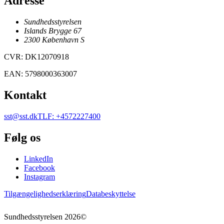
Adresse
Sundhedsstyrelsen
Islands Brygge 67
2300
København
S
CVR
:
DK12070918
EAN
:
5798000363007
Kontakt
sst@sst.dk
TLF
:
+4572227400
Følg os
LinkedIn
Facebook
Instagram
Tilgængelighedserklæring
Databeskyttelse
Sundhedsstyrelsen
2026
©