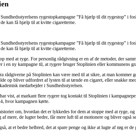
ien
ed Sundhedsstyrelsens rygestopkampagne ”Få hjælp til dit rygestop” i f
kan få hjælp til at kvitte cigaretterne.
ed Sundhedsstyrelsens rygestopkampagne ”Få hjælp til dit rygestop” i f
kan få hjælp til at kvitte cigaretterne.
de op med at ryge. For personlig rådgivning er en af de metoder, der s
 en ny kampagne til, at rygere bruger Stoplinien eller kommunens gratis
n fra rådgiverne på Stoplinien kan være med til at sikre, at man kommer
de op bliver udfordret af lysten til at tænde en cigaret, eller snakke m
 akademisk medarbejder i Sundhedsstyrelsen.
 vist, at markant flere rygere tog kontakt til Stoplinien i kampagneperi
2-14, hvor kampagnen kørte.
istorier om, hvordan det er lykkedes for dem at stoppe med at ryge, og
af mere, de lugter bedre, får mere luft til at motionere og bliver også 
 at et bedre helbred, det at spare penge og ikke at lugte af røg er de g