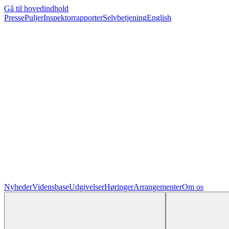
Gå til hovedindhold
Presse
Puljer
Inspektorrapporter
Selvbetjening
English
Nyheder
Vidensbase
Udgivelser
Høringer
Arrangementer
Om os