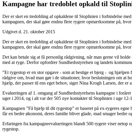
Kampagne har tredoblet opkald til Stoplin
Der er sket en tredobling af opkaldene til Stoplinien i forbindelse m
kampagnen, der skal gøre endnu flere rygere opmærksomme på, hvor de 
Udgivet d. 21. oktober 2015
Der er sket en tredobling af opkaldene til Stoplinien i forbindelse m
kampagnen, der skal gøre endnu flere rygere opmærksomme på, hvor de 
Det kan betale sig at få personlig rådgivning, når man gerne vil hol
med at ryge. Derfor opfordrer Sundhedsstyrelsen og landets kommuner i
”Et rygestop er en stor opgave - som at bestige et bjerg - og hjælpe
rådgive om, hvad man gør i de situationer, hvor beslutningen om at hol
hjælp, der passer til ens eget behov, siger Nina Krogh Larsen, der er
Evalueringen af 1. omgang af Sundhedsstyrelsens kampagne i foråret har
uger i 2014, og i alt var der 505 nye kontakter til Stoplinien i uge 1
Kampagnen ”Få hjælp til dit rygestop” er baseret på ex-rygeres egne h
får en bedre økonomi, deres familie bliver glade, mad smager bedre og 
Erfaringen fra kampagneevalueringen blandt 500 rygere viser netop også,
rygestop.