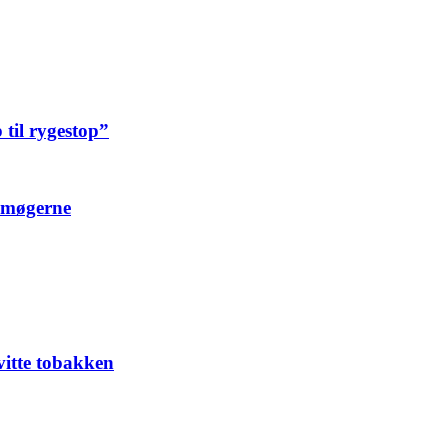
til rygestop”
 smøgerne
vitte tobakken