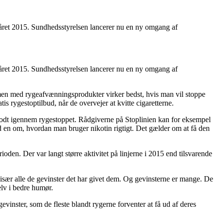
oråret 2015. Sundhedsstyrelsen lancerer nu en ny omgang af
oråret 2015. Sundhedsstyrelsen lancerer nu en ny omgang af
ammen med rygeafvænningsprodukter virker bedst, hvis man vil stoppe
 rygestoptilbud, når de overvejer at kvitte cigaretterne.
 godt igennem rygestoppet. Rådgiverne på Stoplinien kan for eksempel
ed en om, hvordan man bruger nikotin rigtigt. Det gælder om at få den
oden. Der var langt større aktivitet på linjerne i 2015 end tilsvarende
 især alle de gevinster det har givet dem. Og gevinsterne er mange. De
selv i bedre humør.
evinster, som de fleste blandt rygerne forventer at få ud af deres