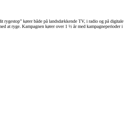
dit rygestop” kører både på landsdækkende TV, i radio og på digitale
ppe med at ryge. Kampagnen kører over 1 ½ år med kampagneperioder i