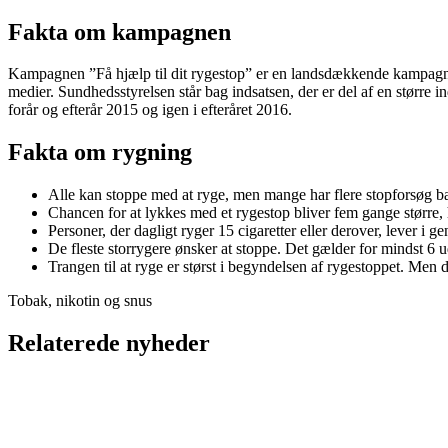
Fakta om kampagnen
Kampagnen ”Få hjælp til dit rygestop” er en landsdækkende kampagne, s
medier. Sundhedsstyrelsen står bag indsatsen, der er del af en størr
forår og efterår 2015 og igen i efteråret 2016.
Fakta om rygning
Alle kan stoppe med at ryge, men mange har flere stopforsøg ba
Chancen for at lykkes med et rygestop bliver fem gange større, 
Personer, der dagligt ryger 15 cigaretter eller derover, lever i g
De fleste storrygere ønsker at stoppe. Det gælder for mindst 6 u
Trangen til at ryge er størst i begyndelsen af rygestoppet. Men d
Tobak, nikotin og snus
Relaterede nyheder