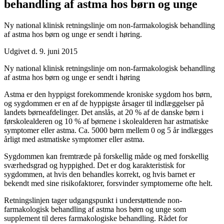
behandling af astma hos børn og unge
Ny national klinisk retningslinje om non-farmakologisk behandling
af astma hos børn og unge er sendt i høring.
Udgivet d. 9. juni 2015
Ny national klinisk retningslinje om non-farmakologisk behandling
af astma hos børn og unge er sendt i høring
Astma er den hyppigst forekommende kroniske sygdom hos børn,
og sygdommen er en af de hyppigste årsager til indlæggelser på
landets børneafdelinger. Det anslås, at 20 % af de danske børn i
førskolealderen og 10 % af børnene i skolealderen har astmatiske
symptomer eller astma. Ca. 5000 børn mellem 0 og 5 år indlægges
årligt med astmatiske symptomer eller astma.
Sygdommen kan fremtræde på forskellig måde og med forskellig
sværhedsgrad og hyppighed. Det er dog karakteristisk for
sygdommen, at hvis den behandles korrekt, og hvis barnet er
bekendt med sine risikofaktorer, forsvinder symptomerne ofte helt.
Retningslinjen tager udgangspunkt i understøttende non-
farmakologisk behandling af astma hos børn og unge som
supplement til deres farmakologiske behandling. Rådet for