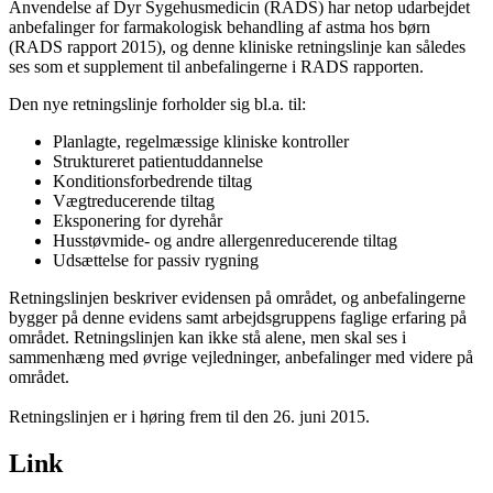
Anvendelse af Dyr Sygehusmedicin (RADS) har netop udarbejdet
anbefalinger for farmakologisk behandling af astma hos børn
(RADS rapport 2015), og denne kliniske retningslinje kan således
ses som et supplement til anbefalingerne i RADS rapporten.
Den nye retningslinje forholder sig bl.a. til:
Planlagte, regelmæssige kliniske kontroller
Struktureret patientuddannelse
Konditionsforbedrende tiltag
Vægtreducerende tiltag
Eksponering for dyrehår
Husstøvmide- og andre allergenreducerende tiltag
Udsættelse for passiv rygning
Retningslinjen beskriver evidensen på området, og anbefalingerne
bygger på denne evidens samt arbejdsgruppens faglige erfaring på
området. Retningslinjen kan ikke stå alene, men skal ses i
sammenhæng med øvrige vejledninger, anbefalinger med videre på
området.
Retningslinjen er i høring frem til den 26. juni 2015.
Link