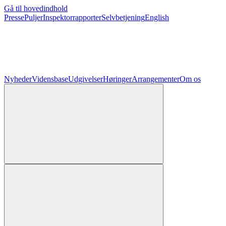
Gå til hovedindhold
Presse
Puljer
Inspektorrapporter
Selvbetjening
English
Nyheder
Vidensbase
Udgivelser
Høringer
Arrangementer
Om os