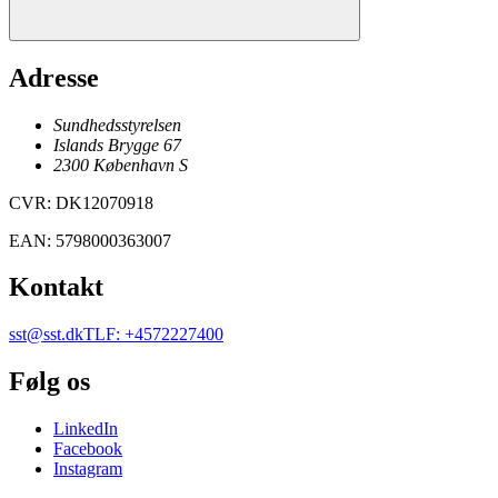
Adresse
Sundhedsstyrelsen
Islands Brygge 67
2300
København
S
CVR
:
DK12070918
EAN
:
5798000363007
Kontakt
sst@sst.dk
TLF
:
+4572227400
Følg os
LinkedIn
Facebook
Instagram