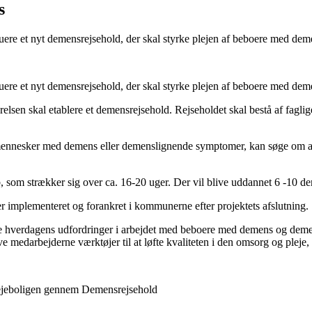
s
uere et nyt demensrejsehold, der skal styrke plejen af beboere med deme
uere et nyt demensrejsehold, der skal styrke plejen af beboere med deme
tyrelsen skal etablere et demensrejsehold. Rejseholdet skal bestå af fagli
ennesker med demens eller demenslignende symptomer, kan søge om at de
b, som strækker sig over ca. 16-20 uger. Der vil blive uddannet 6 -10 
iver implementeret og forankret i kommunerne efter projektets afslutning.
ere hverdagens udfordringer i arbejdet med beboere med demens og deme
ive medarbejderne værktøjer til at løfte kvaliteten i den omsorg og ple
lejeboligen gennem Demensrejsehold