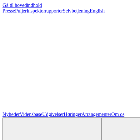
Gå til hovedindhold
Presse
Puljer
Inspektorrapporter
Selvbetjening
English
Nyheder
Vidensbase
Udgivelser
Høringer
Arrangementer
Om os