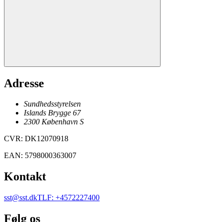
Adresse
Sundhedsstyrelsen
Islands Brygge 67
2300
København
S
CVR
:
DK12070918
EAN
:
5798000363007
Kontakt
sst@sst.dk
TLF
:
+4572227400
Følg os