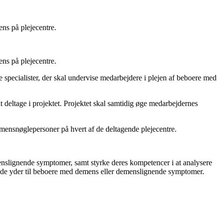
ns på plejecentre.
ns på plejecentre.
ge specialister, der skal undervise medarbejdere i plejen af beboere med
ltage i projektet. Projektet skal samtidig øge medarbejdernes
demensnøglepersoner på hvert af de deltagende plejecentre.
nslignende symptomer, samt styrke deres kompetencer i at analysere
je, de yder til beboere med demens eller demenslignende symptomer.