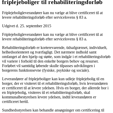
friplejeboliger til rehabiliteringsforløb
Friplejeboligleverandører kan nu vælge at blive certificeret til at
levere rehabiliteringsforløb efter servicelovens § 83 a.
Udgivet d. 25. september 2015
Friplejeboligleverandører kan nu vælge at blive certificeret til at
levere rehabiliteringsforløb efter servicelovens § 83 a.
Rehabiliteringsforløb er korterevarende, tidsafgrænset, individuelt,
helhedsorienteret og tværfagligt. Det nærmere indhold samt
omfanget af den hjælp og støtte, som indgår i et rehabiliteringsforløb
vil variere i forhold til den enkelte borgers behov og resurser.
Forløbet vil samtidig løbende skulle tilpasses udviklingen i
borgerens funktionsevne (fysiske, psykiske og sociale).
Leverandører af friplejeboliger kan kun udleje friplejebolig til en
borger, der er visiteret til et rehabiliteringsforløb, hvis leverandøren
er certificeret til at levere ydelsen. Hvis en borger, der allerede bor i
en friplejebolig, visiteres til et rehabiliteringsforløb, skal
kommunalbestyrelsen levere ydelsen, indtil leverandøren er
certificeret hertil.
Sundhedsstyrelsen kan behandle ansøgninger om certificering til