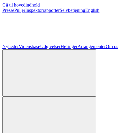
Gå til hovedindhold
Presse
Puljer
Inspektorrapporter
Selvbetjening
English
Nyheder
Vidensbase
Udgivelser
Høringer
Arrangementer
Om os