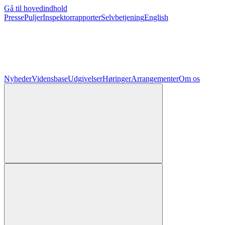
Gå til hovedindhold
Presse
Puljer
Inspektorrapporter
Selvbetjening
English
Nyheder
Vidensbase
Udgivelser
Høringer
Arrangementer
Om os