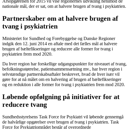
Årsopgørelsen for 2015 vil vise regionernes udvikling henimod de
nationale mål, der er sat, om at halvere brugen af tvang i psykiatrien.
Partnerskaber om at halvere brugen af
tvang i psykiatrien
Ministeriet for Sundhed og Forebyggelse og Danske Regioner
indgik den 12. juni 2014 en aftale med det fælles mål at halvere
brugen af bæltefikseringer og reducere alle former for tvang i
psykiatrien frem mod 2020.
Da hver region har forskellige udgangspunkter for niveauet af tvang,
befolkningsstørrelse, patientsammensætning mv., har hver region i
selvstændige partnerskabsaftaler beskrevet, hvad de hver især vil
gøre for at nå målet om en halvering af brugen af bæltefikseringer
og en reduktion i alle former for tvang i psykiatrien frem mod 2020.
Løbende opfølgning på initiativer for at
reducere tvang
Sundhedsstyrelsens Task Force for Psykiatri vil løbende gennemgå
de halvårlige opgørelser over brugen af tvang i psykiatrien. Task
Force for Psykiatriområdet består af overordnede