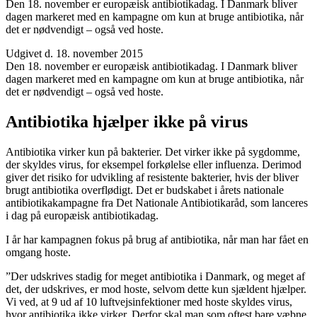
Den 18. november er europæisk antibiotikadag. I Danmark bliver
dagen markeret med en kampagne om kun at bruge antibiotika, når
det er nødvendigt – også ved hoste.
Udgivet d. 18. november 2015
Den 18. november er europæisk antibiotikadag. I Danmark bliver
dagen markeret med en kampagne om kun at bruge antibiotika, når
det er nødvendigt – også ved hoste.
Antibiotika hjælper ikke på virus
Antibiotika virker kun på bakterier. Det virker ikke på sygdomme,
der skyldes virus, for eksempel forkølelse eller influenza. Derimod
giver det risiko for udvikling af resistente bakterier, hvis der bliver
brugt antibiotika overflødigt. Det er budskabet i årets nationale
antibiotikakampagne fra Det Nationale Antibiotikaråd, som lanceres
i dag på europæisk antibiotikadag.
I år har kampagnen fokus på brug af antibiotika, når man har fået en
omgang hoste.
”Der udskrives stadig for meget antibiotika i Danmark, og meget af
det, der udskrives, er mod hoste, selvom dette kun sjældent hjælper.
Vi ved, at 9 ud af 10 luftvejsinfektioner med hoste skyldes virus,
hvor antibiotika ikke virker. Derfor skal man som oftest bare væbne