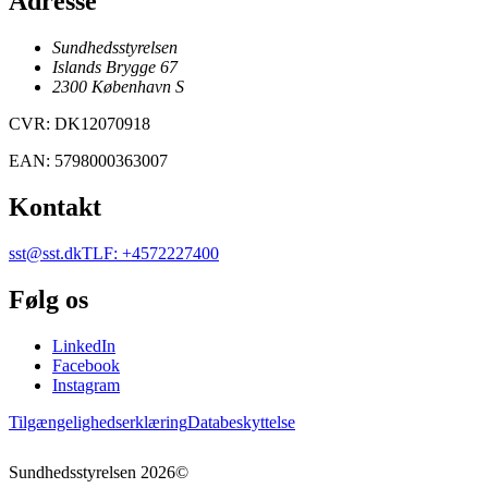
Adresse
Sundhedsstyrelsen
Islands Brygge 67
2300
København
S
CVR
:
DK12070918
EAN
:
5798000363007
Kontakt
sst@sst.dk
TLF
:
+4572227400
Følg os
LinkedIn
Facebook
Instagram
Tilgængelighedserklæring
Databeskyttelse
Sundhedsstyrelsen
2026
©