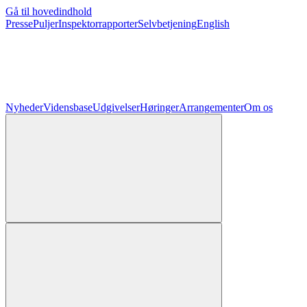
Gå til hovedindhold
Presse
Puljer
Inspektorrapporter
Selvbetjening
English
Nyheder
Vidensbase
Udgivelser
Høringer
Arrangementer
Om os