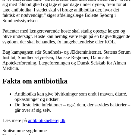
sig med tålmodighed og tage et par dage under dynen, frem for at
tage antibiotika. I stedet skal vi bruge antibiotika der, hvor det
faktisk er nødvendigt,”
siger afdelingslæge Bolette Søborg i
Sundhedsstyrelsen
Patienter med længerevarende hoste skal stadig opsøge lægen og
blive undersøgt. Hoste kan nemlig være tegn på en bagvedliggende
sygdom, der skal behandles, fx lungebetændelse eller KOL.
Bag kampagnen står Sundheds- og Ældreministeriet, Statens Serum
Institut, Sundhedsstyrelsen, Danske Regioner, Danmarks
Apotekerforening, Lægeforeningen og Dansk Selskab for Almen
Medicin.
Fakta om antibiotika
Antibiotika kan give bivirkninger som ondt i maven, diarré,
opkastninger og udslæt.
De fleste lette infektioner – også dem, der skyldes bakterier –
går over af sig selv.
Læs mere på
antibiotikaellerej.dk
Smitsomme sygdomme