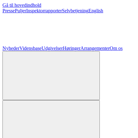
Gå til hovedindhold
Presse
Puljer
Inspektorrapporter
Selvbetjening
English
Nyheder
Vidensbase
Udgivelser
Høringer
Arrangementer
Om os