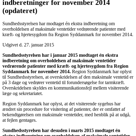
indberetninger for november 2014
(opdateret)
Sundhedsstyrelsen har modtaget én ekstra indberetning om
overholdelsen af maksimale ventetider vedrørende patienter med
kræft- og hjertesygdom fra Region Syddanmark for november 2014.
Udgivet d. 27. januar 2015
Sundhedsstyrelsen har i januar 2015 modtaget én ekstra
indberetning om overholdelsen af maksimale ventetider
vedrørende patienter med kræft- og hjertesygdom fra Region
Syddanmark for november 2014.
Region Syddanmark har oplyst
til Sundhedsstyrelsen, at overskridelsen af den maksimale ventetid er
på 3 dage og vedrører ventetid til forundersøgelse for tarmkræft.
Overskridelsen skyldes en kommunikationsfejl mellem visiterende
læge og sekretariatet.
Region Syddanmark har oplyst, at det visiterende sygehus har
ændret sin procedure for visitering af patienter, der er omfattet af
bekendtgørelsen om maksimale ventetider, med henblik på at udgå,
at fejlen gentages.
Sundhedsstyrelsen har desuden i marts 2015 modtaget én
ekstra indberetning om overholdelsen af maksimale ventetider