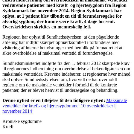
vedrørende patienter med kræft- og hjertesygdom fra Region
Syddanmark for november 2014. Region Syddanmark har
oplyst, at 1 patient blev tilbudt en tid til forundersøgelse for
alvorlig sygdom, der kunne være kræft, 4 dage for sent.
Overskridelsen skyldtes en menneskelig fejl.
Regionen har oplyst til Sundhedsstyrelsen, at den pågældende
afdeling har indført skærpet opmærksomhed i forbindelse med
visitering af interne henvisninger med henblik på fremadrettet at
sikre overholdelse af maksimal ventetid til forundersøgelse.
Sundhedsministeriet indførte fra den 1. februar 2012 skærpede krav
til regionernes indberetning om overholdelse af bekendtgørelsen om
maksimale ventetider. Kravene indebærer, at regionerne hver måned
skal oplyse Sundhedsstyrelsen om, hvorvidt de har overholdt
reglerne om de maksimale ventetider i forhold til de konkrete
patienter, der er blevet henvist til undersøgelse og behandling.
Denne nyhed er en tilføjelse til den tidligere nyhed:
Maksimale
ventetider for kræft- og hjertesygdomme: 10 overskridelser i
november 2014
Kroniske sygdomme
Kræft