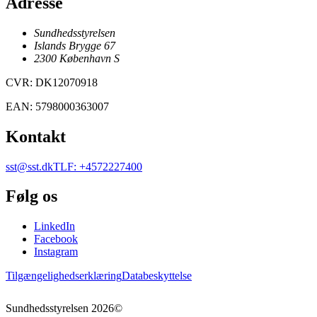
Adresse
Sundhedsstyrelsen
Islands Brygge 67
2300
København
S
CVR
:
DK12070918
EAN
:
5798000363007
Kontakt
sst@sst.dk
TLF
:
+4572227400
Følg os
LinkedIn
Facebook
Instagram
Tilgængelighedserklæring
Databeskyttelse
Sundhedsstyrelsen
2026
©