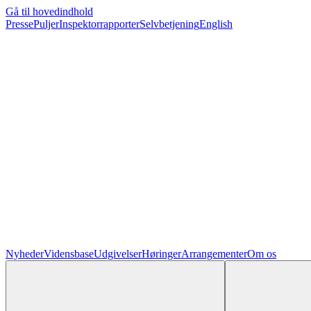
Gå til hovedindhold
Presse
Puljer
Inspektorrapporter
Selvbetjening
English
Nyheder
Vidensbase
Udgivelser
Høringer
Arrangementer
Om os