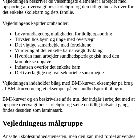
Vejledningen beskriver de væsentligste elementer i arbejdet med
opsporing af overvægt hos skolebørn og den tidlige indsats over for
det enkelte skolebarn og dets familie.
Vejledningens kapitler omhandler:
Lovgrundlaget og muligheden for tidlig opsporing
Trivslen hos børn og unge med overvægt
Det vigtige samarbejde med forældrene
Vurdering af det enkelte barns vægtudvikling
Hvordan man arbejder sundhedspædagogisk med den
komplekse opgave
Indsatsen overfor det enkelte barn
Det tværfaglige og tværsektorielle samarbejde
Vejledningen indeholder bilag med BMI-kurver, eksempler på brug
af BMI-kurverne og et eksempel på en sundhedsprofil til børn.
BMI-kurver og en beskrivelse af de trin, der indgår i arbejdet med at
opspore overvægt hos skolebørn og sætte en tidlig indsats i gang,
findes desuden som laminatark.
Vejledningens målgruppe
Ansatte i skolesundhedstjenesten, men den kan med fordel anvendes