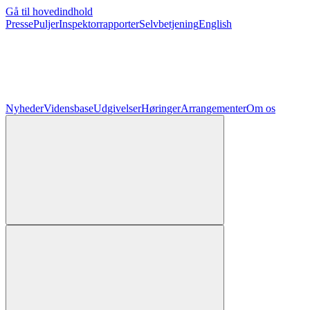
Gå til hovedindhold
Presse
Puljer
Inspektorrapporter
Selvbetjening
English
Nyheder
Vidensbase
Udgivelser
Høringer
Arrangementer
Om os