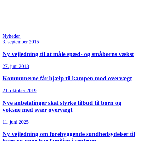
Nyheder
3. september 2015
Ny vejledning til at måle spæd- og småbørns vækst
27. juni 2013
Kommunerne får hjælp til kampen mod overvægt
21. oktober 2019
Nye anbefalinger skal styrke tilbud til børn og
voksne med svær overvægt
11. juni 2025
Ny vejledning om forebyggende sundhedsydelser til
børn og unge har familien i centrum