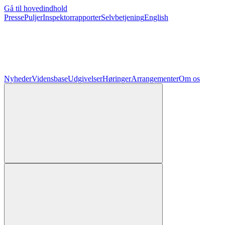
Gå til hovedindhold
Presse
Puljer
Inspektorrapporter
Selvbetjening
English
Nyheder
Vidensbase
Udgivelser
Høringer
Arrangementer
Om os