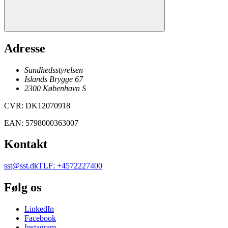
Adresse
Sundhedsstyrelsen
Islands Brygge 67
2300
København
S
CVR
:
DK12070918
EAN
:
5798000363007
Kontakt
sst@sst.dk
TLF
:
+4572227400
Følg os
LinkedIn
Facebook
Instagram