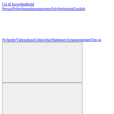
Gå til hovedindhold
Presse
Puljer
Inspektorrapporter
Selvbetjening
English
Nyheder
Vidensbase
Udgivelser
Høringer
Arrangementer
Om os