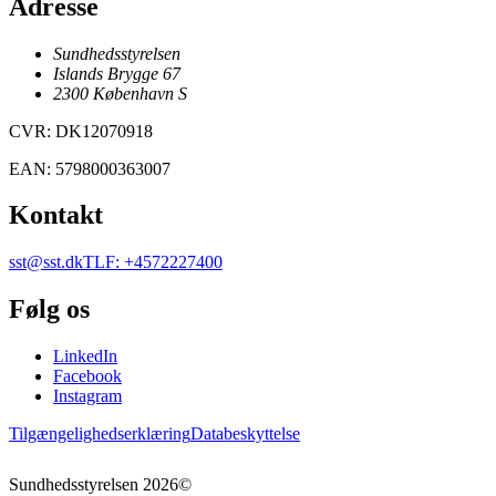
Adresse
Sundhedsstyrelsen
Islands Brygge 67
2300
København
S
CVR
:
DK12070918
EAN
:
5798000363007
Kontakt
sst@sst.dk
TLF
:
+4572227400
Følg os
LinkedIn
Facebook
Instagram
Tilgængelighedserklæring
Databeskyttelse
Sundhedsstyrelsen
2026
©