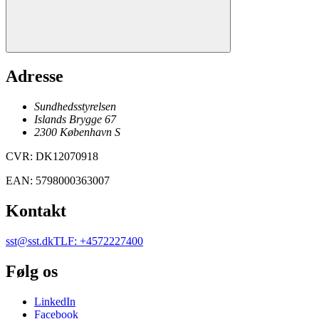
Adresse
Sundhedsstyrelsen
Islands Brygge 67
2300
København
S
CVR
:
DK12070918
EAN
:
5798000363007
Kontakt
sst@sst.dk
TLF
:
+4572227400
Følg os
LinkedIn
Facebook