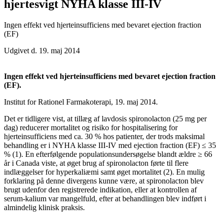
hjertesvigt NYHA klasse III-IV
Ingen effekt ved hjerteinsufficiens med bevaret ejection fraction
(EF)
Udgivet d. 19. maj 2014
Ingen effekt ved hjerteinsufficiens med bevaret ejection fraction
(EF).
Institut for Rationel Farmakoterapi, 19. maj 2014.
Det er tidligere vist, at tillæg af lavdosis spironolacton (25 mg per
dag) reducerer mortalitet og risiko for hospitalisering for
hjerteinsufficiens med ca. 30 % hos patienter, der trods maksimal
behandling er i NYHA klasse III-IV med ejection fraction (EF) ≤ 35
% (1). En efterfølgende populationsundersøgelse blandt ældre ≥ 66
år i Canada viste, at øget brug af spironolacton førte til flere
indlæggelser for hyperkaliæmi samt øget mortalitet (2). En mulig
forklaring på denne divergens kunne være, at spironolacton blev
brugt udenfor den registrerede indikation, eller at kontrollen af
serum-kalium var mangelfuld, efter at behandlingen blev indført i
almindelig klinisk praksis.