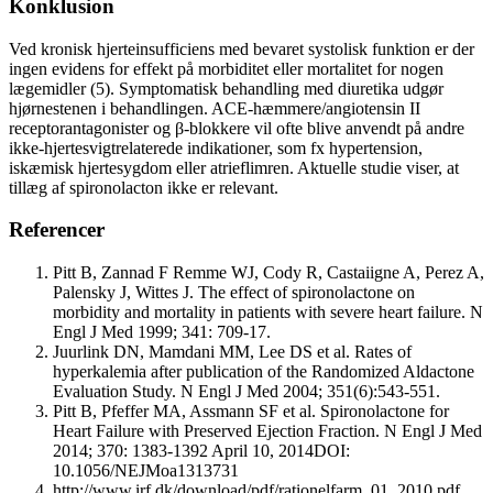
Konklusion
Ved kronisk hjerteinsufficiens med bevaret systolisk funktion er der
ingen evidens for effekt på morbiditet eller mortalitet for nogen
lægemidler (5). Symptomatisk behandling med diuretika udgør
hjørnestenen i behandlingen. ACE-hæmmere/angiotensin II
receptorantagonister og β-blokkere vil ofte blive anvendt på andre
ikke-hjertesvigtrelaterede indikationer, som fx hypertension,
iskæmisk hjertesygdom eller atrieflimren. Aktuelle studie viser, at
tillæg af spironolacton ikke er relevant.
Referencer
Pitt B, Zannad F Remme WJ, Cody R, Castaiigne A, Perez A,
Palensky J, Wittes J. The effect of spironolactone on
morbidity and mortality in patients with severe heart failure. N
Engl J Med 1999; 341: 709-17.
Juurlink DN, Mamdani MM, Lee DS et al. Rates of
hyperkalemia after publication of the Randomized Aldactone
Evaluation Study. N Engl J Med 2004; 351(6):543-551.
Pitt B, Pfeffer MA, Assmann SF et al. Spironolactone for
Heart Failure with Preserved Ejection Fraction. N Engl J Med
2014; 370: 1383-1392 April 10, 2014DOI:
10.1056/NEJMoa1313731
http://www.irf.dk/download/pdf/rationelfarm_01_2010.pdf