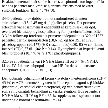
Et aktuelt internationalt studie har vist, at spironolacton ingen effekt
har hos patienter med kronisk hjerteinsufficiens med bevaret
systolisk funktion (EF ≥ 45 %) (3).
3445 patienter blev dobbelt-blindt randomiseret til enten
spironolacton (15 til 45 mg daglig) eller placebo. Det primære
effektmål var et sammensat endepunkt af kardiovaskulær død,
overlevet hjertestop, og hospitalisering for hjerteinsufficiens. Efter
3,3 års follow-up forekom det primære endepunkt hos 320 af 1722
patienter, der fik spironolacton (18,6 %), og hos 351 af 1723 i
placebogruppen (20,4 %) (HR (hazard ratio) 0,89; 95 % confidens
interval (CI) 0,77 til 1,04; P = 0,14). Hyppigheden af hyperkaliæmi
blev fordoblet (18,7 % vs. 9,1 % i placebogruppen).
32,5 % af patienterne var i NYHA klasse III og 0,4 % i NYHA
klasse IV. I denne subpopulation var HR for det sammensatte
endepunkt 0,91 (CI 0,73 til 1,13).
Den optimale behandling af kronisk systolisk hjerteinsuffciens (EF <
45 %) er ACE hæmmer/angiotensin II receptorantagonist, β-blokker
(bisoprolol, carvedilol eller metoprolol) og ved behov diuretikum
som symptomatisk behandling af væskeretention. Hos patienter i
NYHA klasse III-IV og EF ≤ 35 % suppleres med spironolacton
under nøje kontrol af serum-kalium (4).