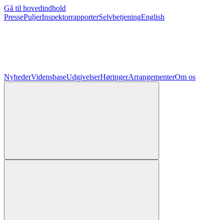
Gå til hovedindhold
Presse
Puljer
Inspektorrapporter
Selvbetjening
English
Nyheder
Vidensbase
Udgivelser
Høringer
Arrangementer
Om os