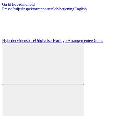
Gå til hovedindhold
Presse
Puljer
Inspektorrapporter
Selvbetjening
English
Nyheder
Vidensbase
Udgivelser
Høringer
Arrangementer
Om os