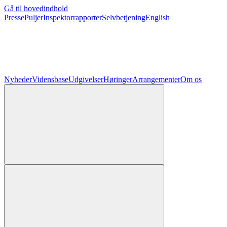
Gå til hovedindhold
Presse
Puljer
Inspektorrapporter
Selvbetjening
English
Nyheder
Vidensbase
Udgivelser
Høringer
Arrangementer
Om os