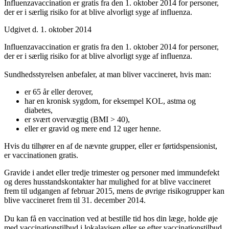
Influenzavaccination er gratis fra den 1. oktober 2014 for personer,
der er i særlig risiko for at blive alvorligt syge af influenza.
Udgivet d. 1. oktober 2014
Influenzavaccination er gratis fra den 1. oktober 2014 for personer,
der er i særlig risiko for at blive alvorligt syge af influenza.
Sundhedsstyrelsen anbefaler, at man bliver vaccineret, hvis man:
er 65 år eller derover,
har en kronisk sygdom, for eksempel KOL, astma og
diabetes,
er svært overvægtig (BMI > 40),
eller er gravid og mere end 12 uger henne.
Hvis du tilhører en af de nævnte grupper, eller er førtidspensionist,
er vaccinationen gratis.
Gravide i andet eller tredje trimester og personer med immundefekt
og deres husstandskontakter har mulighed for at blive vaccineret
frem til udgangen af februar 2015, mens de øvrige risikogrupper kan
blive vaccineret frem til 31. december 2014.
Du kan få en vaccination ved at bestille tid hos din læge, holde øje
med vaccinationstilbud i lokalavisen eller se efter vaccinationstilbud