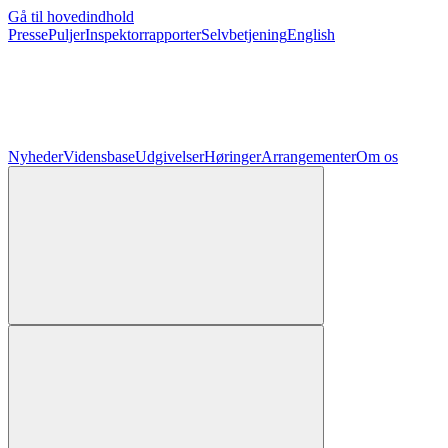
Gå til hovedindhold
Presse
Puljer
Inspektorrapporter
Selvbetjening
English
Nyheder
Vidensbase
Udgivelser
Høringer
Arrangementer
Om os