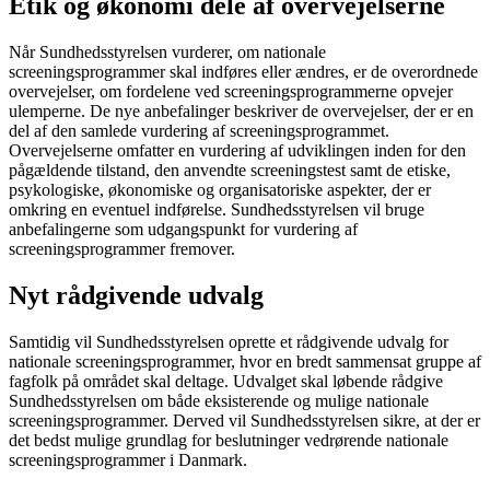
Etik og økonomi dele af overvejelserne
Når Sundhedsstyrelsen vurderer, om nationale
screeningsprogrammer skal indføres eller ændres, er de overordnede
overvejelser, om fordelene ved screeningsprogrammerne opvejer
ulemperne. De nye anbefalinger beskriver de overvejelser, der er en
del af den samlede vurdering af screeningsprogrammet.
Overvejelserne omfatter en vurdering af udviklingen inden for den
pågældende tilstand, den anvendte screeningstest samt de etiske,
psykologiske, økonomiske og organisatoriske aspekter, der er
omkring en eventuel indførelse. Sundhedsstyrelsen vil bruge
anbefalingerne som udgangspunkt for vurdering af
screeningsprogrammer fremover.
Nyt rådgivende udvalg
Samtidig vil Sundhedsstyrelsen oprette et rådgivende udvalg for
nationale screeningsprogrammer, hvor en bredt sammensat gruppe af
fagfolk på området skal deltage. Udvalget skal løbende rådgive
Sundhedsstyrelsen om både eksisterende og mulige nationale
screeningsprogrammer. Derved vil Sundhedsstyrelsen sikre, at der er
det bedst mulige grundlag for beslutninger vedrørende nationale
screeningsprogrammer i Danmark.