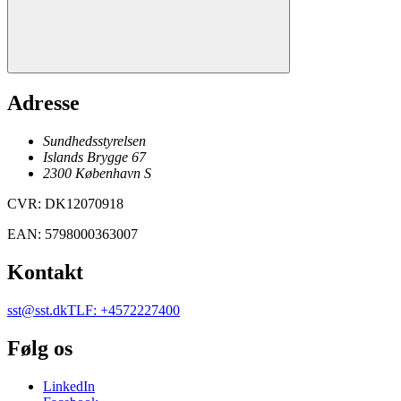
Adresse
Sundhedsstyrelsen
Islands Brygge 67
2300
København
S
CVR
:
DK12070918
EAN
:
5798000363007
Kontakt
sst@sst.dk
TLF
:
+4572227400
Følg os
LinkedIn