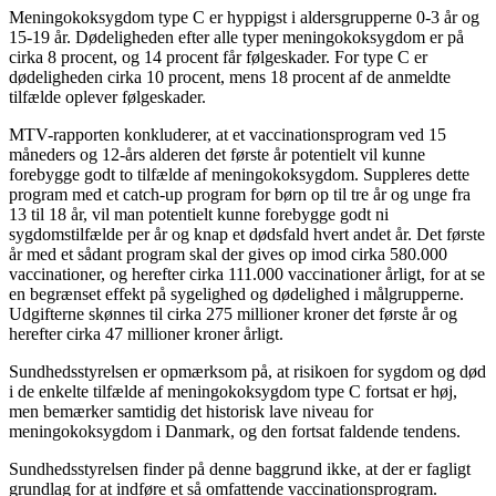
Meningokoksygdom type C er hyppigst i aldersgrupperne 0-3 år og
15-19 år. Dødeligheden efter alle typer meningokoksygdom er på
cirka 8 procent, og 14 procent får følgeskader. For type C er
dødeligheden cirka 10 procent, mens 18 procent af de anmeldte
tilfælde oplever følgeskader.
MTV-rapporten konkluderer, at et vaccinationsprogram ved 15
måneders og 12-års alderen det første år potentielt vil kunne
forebygge godt to tilfælde af meningokoksygdom. Suppleres dette
program med et catch-up program for børn op til tre år og unge fra
13 til 18 år, vil man potentielt kunne forebygge godt ni
sygdomstilfælde per år og knap et dødsfald hvert andet år. Det første
år med et sådant program skal der gives op imod cirka 580.000
vaccinationer, og herefter cirka 111.000 vaccinationer årligt, for at se
en begrænset effekt på sygelighed og dødelighed i målgrupperne.
Udgifterne skønnes til cirka 275 millioner kroner det første år og
herefter cirka 47 millioner kroner årligt.
Sundhedsstyrelsen er opmærksom på, at risikoen for sygdom og død
i de enkelte tilfælde af meningokoksygdom type C fortsat er høj,
men bemærker samtidig det historisk lave niveau for
meningokoksygdom i Danmark, og den fortsat faldende tendens.
Sundhedsstyrelsen finder på denne baggrund ikke, at der er fagligt
grundlag for at indføre et så omfattende vaccinationsprogram.