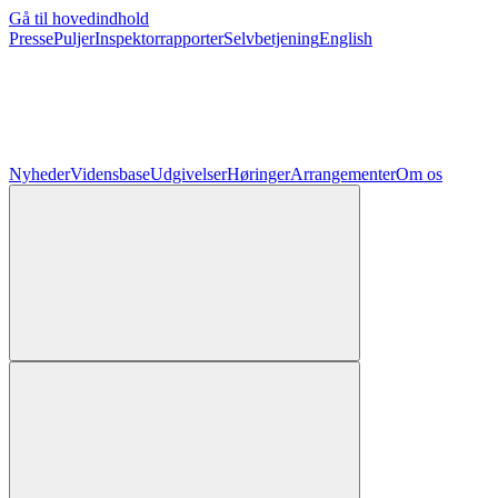
Gå til hovedindhold
Presse
Puljer
Inspektorrapporter
Selvbetjening
English
Nyheder
Vidensbase
Udgivelser
Høringer
Arrangementer
Om os