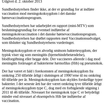
Udgivet d. 2. oktober 2013
Sundhedsstyrelsen finder ikke, at der er grundlag for at indføre
vaccination mod meningokoksygdom i det danske
børnevaccinationsprogram.
Sundhedsstyrelsen har udarbejdet en rapport (mini-MTV) som
beslutningsgrundlag for eventuel indførelse af
meningokokvaccination i det danske børnevaccinationsprogram.
Sundhedsstyrelsen har drøftet rapporten med Vaccinationsudvalget,
som tilslutter sig Sundhedsstyrelsens vurderinger.
Meningokoksygdom er en alvorlig smitsom bakteriesygdom, der
typisk viser sig som meningitis (hjernehindebetændelse),
blodforgiftning eller begge dele. Der vaccineres allerede i dag mod
meningitis forårsaget af bakterierne hæmofilus (Hib) og pneumokok.
Der har været et fald i forekomsten af meningokoksygdom fra
omkring 250 tilfælde årligt i slutningen af 1990’erne til nu omkring
60 tilfælde per år. Meningokoksygdom kan skyldes forskellige typer
bakterier. I det seneste årti har der været omkring tyve tilfælde årligt
af meningokoksygdom type C, dog med en forbigående stigning i
2011 til 46 tilfælde. Niveauet for meningokok type C er betydeligt
mindre end niveauet af eksempelvis Hib før indførelse af
vaccination.