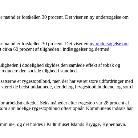
or mænd er forskellen 30 procent. Det viser en ny undersøgelse om
or mænd er forskellen 30 procent. Det viser en
ny undersøgelse om
t cirka 60 procent af uligheden i indlæggelser og dermed
f uligheden i dødelighed skyldes den samlede effekt af tobak og
t reducere den sociale ulighed i sundhed.
atserne er rygestoptilbud, men der har været store udfordringer med
været de bedst uddannede, der deltog i rygestoptilbuddene, og som i
for arbejdsmarkedet. Seks måneder efter rygestop var 28 procent af
e, som almindelige rygestoptilbud oftest opnår. Kommunens indsats har
Kommune, og det holdes i Kulturhuset Islands Brygge, København.