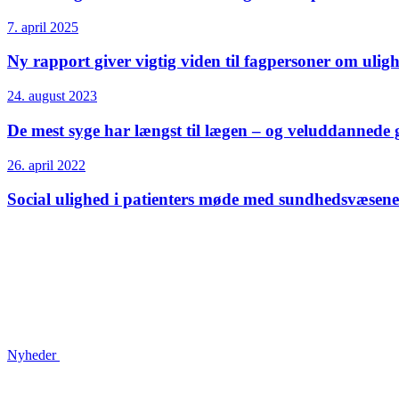
7. april 2025
Ny rapport giver vigtig viden til fagpersoner om ulig
24. august 2023
De mest syge har længst til lægen – og veluddannede g
26. april 2022
Social ulighed i patienters møde med sundhedsvæsene
Nyheder