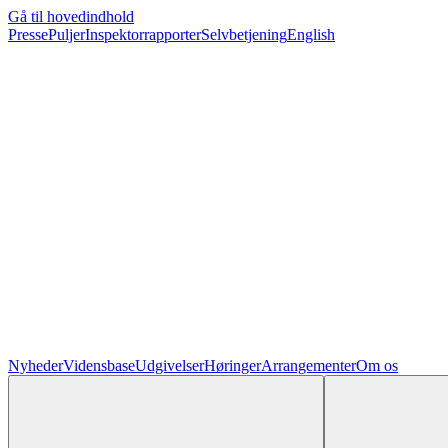
Gå til hovedindhold
Presse
Puljer
Inspektorrapporter
Selvbetjening
English
Nyheder
Vidensbase
Udgivelser
Høringer
Arrangementer
Om os