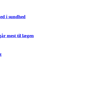
hed i sundhed
år mest til lægen
t