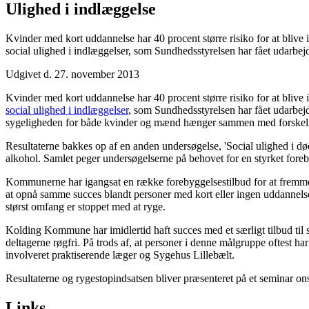
Ulighed i indlæggelse
Kvinder med kort uddannelse har 40 procent større risiko for at bliv
social ulighed i indlæggelser, som Sundhedsstyrelsen har fået udarbejd
Udgivet d. 27. november 2013
Kvinder med kort uddannelse har 40 procent større risiko for at bliv
social ulighed i indlæggelser
, som Sundhedsstyrelsen har fået udarbejd
sygeligheden for både kvinder og mænd hænger sammen med forskelle 
Resultaterne bakkes op af en anden undersøgelse, 'Social ulighed i død
alkohol. Samlet peger undersøgelserne på behovet for en styrket foreb
Kommunerne har igangsat en række forebyggelsestilbud for at fremme s
at opnå samme succes blandt personer med kort eller ingen uddannels
størst omfang er stoppet med at ryge.
Kolding Kommune har imidlertid haft succes med et særligt tilbud til 
deltagerne røgfri. På trods af, at personer i denne målgruppe oftest 
involveret praktiserende læger og Sygehus Lillebælt.
Resultaterne og rygestopindsatsen bliver præsenteret på et seminar
Links