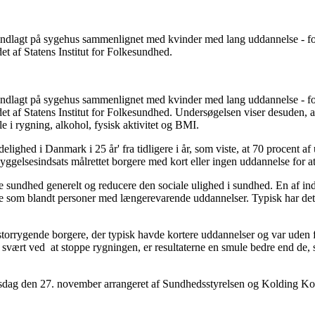
e indlagt på sygehus sammenlignet med kvinder med lang uddannelse - f
et af Statens Institut for Folkesundhed.
e indlagt på sygehus sammenlignet med kvinder med lang uddannelse - f
et af Statens Institut for Folkesundhed. Undersøgelsen viser desuden, a
i rygning, alkohol, fysisk aktivitet og BMI.
elighed i Danmark i 25 år' fra tidligere i år, som viste, at 70 procent a
yggelsesindsats målrettet borgere med kort eller ingen uddannelse for a
undhed generelt og reducere den sociale ulighed i sundhed. En af inds
e som blandt personer med længerevarende uddannelser. Typisk har det 
storrygende borgere, der typisk havde kortere uddannelser og var uden 
har svært ved at stoppe rygningen, er resultaterne en smule bedre end d
 onsdag den 27. november arrangeret af Sundhedsstyrelsen og Kolding 