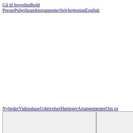
Gå til hovedindhold
Presse
Puljer
Inspektorrapporter
Selvbetjening
English
Nyheder
Vidensbase
Udgivelser
Høringer
Arrangementer
Om os