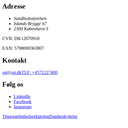
Adresse
Sundhedsstyrelsen
Islands Brygge 67
2300
København
S
CVR
:
DK12070918
EAN
:
5798000363007
Kontakt
sst@sst.dk
TLF
:
+4572227400
Følg os
LinkedIn
Facebook
Instagram
Tilgængelighedserklæring
Databeskyttelse