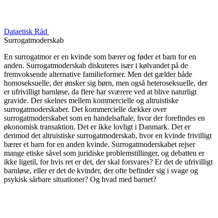
Dataetisk Råd
Surrogatmoderskab
En surrogatmor er en kvinde som bærer og føder et barn for en
anden. Surrogatmoderskab diskuteres især i kølvandet på de
fremvoksende alternative familieformer. Men det gælder både
homoseksuelle, der ønsker sig børn, men også heteroseksuelle, der
er ufrivilligt barnløse, da flere har sværere ved at blive naturligt
gravide. Der skelnes mellem kommercielle og altruistiske
surrogatmoderskaber. Det kommercielle dækker over
surrogatmoderskabet som en handelsaftale, hvor der forefindes en
økonomisk transaktion. Det er ikke lovligt i Danmark. Det er
derimod det altruistiske surrogatmoderskab, hvor en kvinde frivilligt
bærer et barn for en anden kvinde. Surrogatmoderskabet rejser
mange etiske såvel som juridiske problemstillinger, og debatten er
ikke ligetil, for hvis ret er det, der skal forsvares? Er det de ufrivilligt
barnløse, eller er det de kvinder, der ofte befinder sig i svage og
psykisk sårbare situationer? Og hvad med barnet?