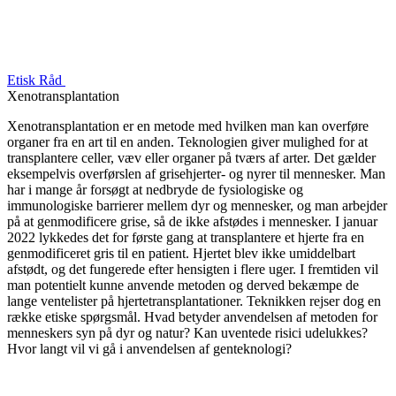
Etisk Råd
Xenotransplantation
Xenotransplantation er en metode med hvilken man kan overføre
organer fra en art til en anden. Teknologien giver mulighed for at
transplantere celler, væv eller organer på tværs af arter. Det gælder
eksempelvis overførslen af grisehjerter- og nyrer til mennesker. Man
har i mange år forsøgt at nedbryde de fysiologiske og
immunologiske barrierer mellem dyr og mennesker, og man arbejder
på at genmodificere grise, så de ikke afstødes i mennesker. I januar
2022 lykkedes det for første gang at transplantere et hjerte fra en
genmodificeret gris til en patient. Hjertet blev ikke umiddelbart
afstødt, og det fungerede efter hensigten i flere uger. I fremtiden vil
man potentielt kunne anvende metoden og derved bekæmpe de
lange ventelister på hjertetransplantationer. Teknikken rejser dog en
række etiske spørgsmål. Hvad betyder anvendelsen af metoden for
menneskers syn på dyr og natur? Kan uventede risici udelukkes?
Hvor langt vil vi gå i anvendelsen af genteknologi?