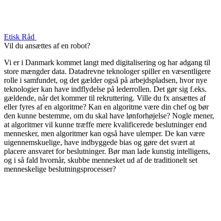
Etisk Råd
Vil du ansættes af en robot?
Vi er i Danmark kommet langt med digitalisering og har adgang til
store mængder data. Datadrevne teknologer spiller en væsentligere
rolle i samfundet, og det gælder også på arbejdspladsen, hvor nye
teknologier kan have indflydelse på lederrollen. Det gør sig f.eks.
gældende, når det kommer til rekruttering. Ville du fx ansættes af
eller fyres af en algoritme? Kan en algoritme være din chef og bør
den kunne bestemme, om du skal have lønforhøjelse? Nogle mener,
at algoritmer vil kunne træffe mere kvalificerede beslutninger end
mennesker, men algoritmer kan også have ulemper. De kan være
uigennemskuelige, have indbyggede bias og gøre det svært at
placere ansvaret for beslutninger. Bør man lade kunstig intelligens,
og i så fald hvornår, skubbe mennesket ud af de traditionelt set
menneskelige beslutningsprocesser?