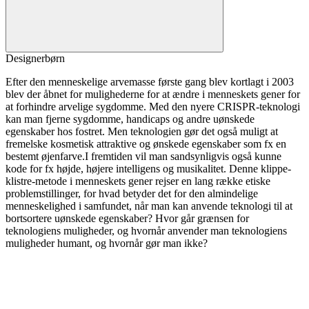
Designerbørn
Efter den menneskelige arvemasse første gang blev kortlagt i 2003
blev der åbnet for mulighederne for at ændre i menneskets gener for
at forhindre arvelige sygdomme. Med den nyere CRISPR-teknologi
kan man fjerne sygdomme, handicaps og andre uønskede
egenskaber hos fostret. Men teknologien gør det også muligt at
fremelske kosmetisk attraktive og ønskede egenskaber som fx en
bestemt øjenfarve.I fremtiden vil man sandsynligvis også kunne
kode for fx højde, højere intelligens og musikalitet. Denne klippe-
klistre-metode i menneskets gener rejser en lang række etiske
problemstillinger, for hvad betyder det for den almindelige
menneskelighed i samfundet, når man kan anvende teknologi til at
bortsortere uønskede egenskaber? Hvor går grænsen for
teknologiens muligheder, og hvornår anvender man teknologiens
muligheder humant, og hvornår gør man ikke?