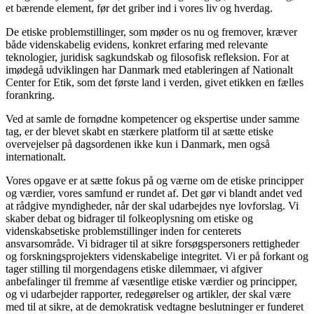
et bærende element, før det griber ind i vores liv og hverdag.
De etiske problemstillinger, som møder os nu og fremover, kræver
både videnskabelig evidens, konkret erfaring med relevante
teknologier, juridisk sagkundskab og filosofisk refleksion. For at
imødegå udviklingen har Danmark med etableringen af Nationalt
Center for Etik, som det første land i verden, givet etikken en fælles
forankring.
Ved at samle de fornødne kompetencer og ekspertise under samme
tag, er der blevet skabt en stærkere platform til at sætte etiske
overvejelser på dagsordenen ikke kun i Danmark, men også
internationalt.
Vores opgave er at sætte fokus på og værne om de etiske principper
og værdier, vores samfund er rundet af. Det gør vi blandt andet ved
at rådgive myndigheder, når der skal udarbejdes nye lovforslag. Vi
skaber debat og bidrager til folkeoplysning om etiske og
videnskabsetiske problemstillinger inden for centerets
ansvarsområde. Vi bidrager til at sikre forsøgspersoners rettigheder
og forskningsprojekters videnskabelige integritet. Vi er på forkant og
tager stilling til morgendagens etiske dilemmaer, vi afgiver
anbefalinger til fremme af væsentlige etiske værdier og principper,
og vi udarbejder rapporter, redegørelser og artikler, der skal være
med til at sikre, at de demokratisk vedtagne beslutninger er funderet