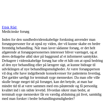
Etisk Råd
Medicinske forsøg
Inden for den sundhedsvidenskabelige forskning anvender man
forsøgspersoner for at opnå ny viden, der vil kunne skabe en bedre
fremtidig behandling. Når man laver sådanne forsøg, er det helt
afgørende at forsøgspersonernes interesser bliver varetaget, og at
deres deltagelse altid sker på baggrund af et informeret samtykke.
Deltagere i videnskabelige forsøg har ofte et håb om at opnå bedring
af den nye behandling eller på længere sigt, at kunne bidrage til
udviklingen af nye behandlingsmuligheder. At være forsøgsperson
vil dog ofte have indgribende konsekvenser for patientens hverdag.
Det gælder særligt for terminalt syge mennesker. Da man ofte ville
skulle bruge meget tid på forsøget, kan det betyde, at man har
mindre tid til at være sammen med ens pårørende og få personlig
kvalitet ind i sin sidste levetid. Hvordan sikrer man bedst, at
terminalt syge mennesker får en værdig afslutning på livet, samtidig
med man forsker i bedre behandlingsmuligheder?