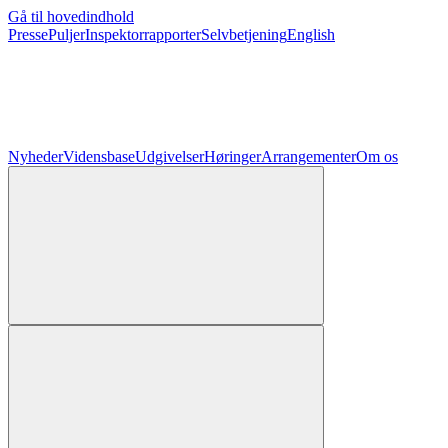
Gå til hovedindhold
Presse
Puljer
Inspektorrapporter
Selvbetjening
English
Nyheder
Vidensbase
Udgivelser
Høringer
Arrangementer
Om os