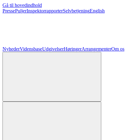
Gå til hovedindhold
Presse
Puljer
Inspektorrapporter
Selvbetjening
English
Nyheder
Vidensbase
Udgivelser
Høringer
Arrangementer
Om os