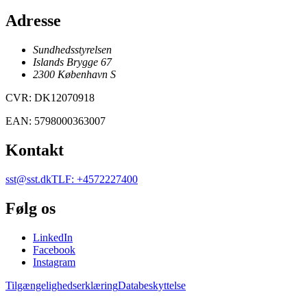
Adresse
Sundhedsstyrelsen
Islands Brygge 67
2300
København
S
CVR
:
DK12070918
EAN
:
5798000363007
Kontakt
sst@sst.dk
TLF
:
+4572227400
Følg os
LinkedIn
Facebook
Instagram
Tilgængelighedserklæring
Databeskyttelse