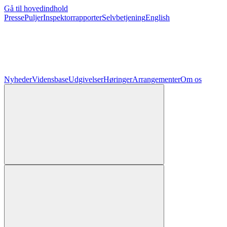
Gå til hovedindhold
Presse
Puljer
Inspektorrapporter
Selvbetjening
English
Nyheder
Vidensbase
Udgivelser
Høringer
Arrangementer
Om os