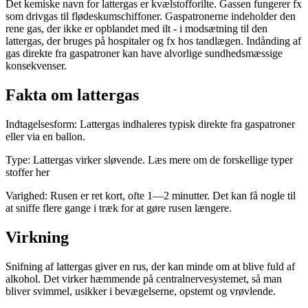
Det kemiske navn for lattergas er kvælstofforilte. Gassen fungerer fx
som drivgas til flødeskumschiffoner. Gaspatronerne indeholder den
rene gas, der ikke er opblandet med ilt - i modsætning til den
lattergas, der bruges på hospitaler og fx hos tandlægen. Indånding af
gas direkte fra gaspatroner kan have alvorlige sundhedsmæssige
konsekvenser.
Fakta om lattergas
Indtagelsesform: Lattergas indhaleres typisk direkte fra gaspatroner
eller via en ballon.
Type: Lattergas virker sløvende. Læs mere om de forskellige typer
stoffer her
Varighed: Rusen er ret kort, ofte 1—2 minutter. Det kan få nogle til
at sniffe flere gange i træk for at gøre rusen længere.
Virkning
Snifning af lattergas giver en rus, der kan minde om at blive fuld af
alkohol. Det virker hæmmende på centralnervesystemet, så man
bliver svimmel, usikker i bevægelserne, opstemt og vrøvlende.