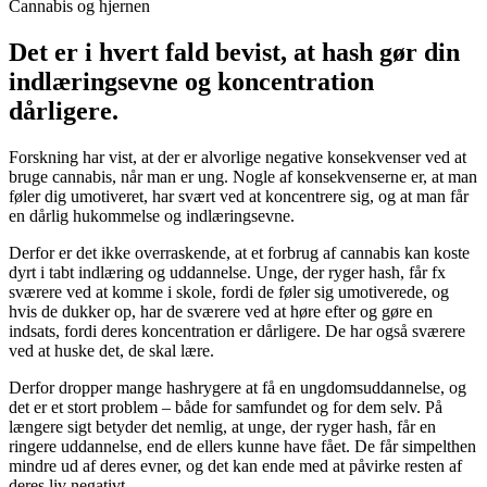
Cannabis og hjernen
Det er i hvert fald bevist, at hash gør din
indlæringsevne og koncentration
dårligere.
Forskning har vist, at der er alvorlige negative konsekvenser ved at
bruge cannabis, når man er ung. Nogle af konsekvenserne er, at man
føler dig umotiveret, har svært ved at koncentrere sig, og at man får
en dårlig hukommelse og indlæringsevne.
Derfor er det ikke overraskende, at et forbrug af cannabis kan koste
dyrt i tabt indlæring og uddannelse. Unge, der ryger hash, får fx
sværere ved at komme i skole, fordi de føler sig umotiverede, og
hvis de dukker op, har de sværere ved at høre efter og gøre en
indsats, fordi deres koncentration er dårligere. De har også sværere
ved at huske det, de skal lære.
Derfor dropper mange hashrygere at få en ungdomsuddannelse, og
det er et stort problem – både for samfundet og for dem selv. På
længere sigt betyder det nemlig, at unge, der ryger hash, får en
ringere uddannelse, end de ellers kunne have fået. De får simpelthen
mindre ud af deres evner, og det kan ende med at påvirke resten af
deres liv negativt.