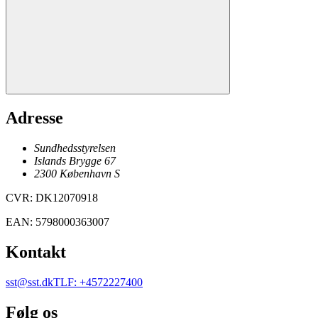
Adresse
Sundhedsstyrelsen
Islands Brygge 67
2300
København
S
CVR
:
DK12070918
EAN
:
5798000363007
Kontakt
sst@sst.dk
TLF
:
+4572227400
Følg os