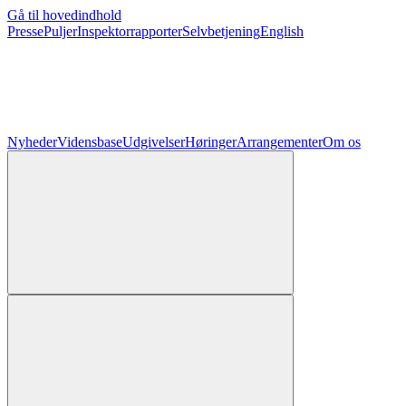
Gå til hovedindhold
Presse
Puljer
Inspektorrapporter
Selvbetjening
English
Nyheder
Vidensbase
Udgivelser
Høringer
Arrangementer
Om os