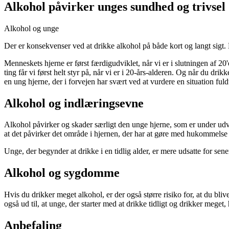
Alkohol påvirker unges sundhed og trivsel
Alkohol og unge
Der er konsekvenser ved at drikke alkohol på både kort og langt sigt. N
Menneskets hjerne er først færdigudviklet, når vi er i slutningen af 20'
ting får vi først helt styr på, når vi er i 20-års-alderen. Og når du dr
en ung hjerne, der i forvejen har svært ved at vurdere en situation ful
Alkohol og indlæringsevne
Alkohol påvirker og skader særligt den unge hjerne, som er under ud
at det påvirker det område i hjernen, der har at gøre med hukommelse
Unge, der begynder at drikke i en tidlig alder, er mere udsatte for sen
Alkohol og sygdomme
Hvis du drikker meget alkohol, er der også større risiko for, at du b
også ud til, at unge, der starter med at drikke tidligt og drikker meget, ha
Anbefaling