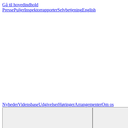
Gå til hovedindhold
Presse
Puljer
Inspektorrapporter
Selvbetjening
English
Nyheder
Vidensbase
Udgivelser
Høringer
Arrangementer
Om os