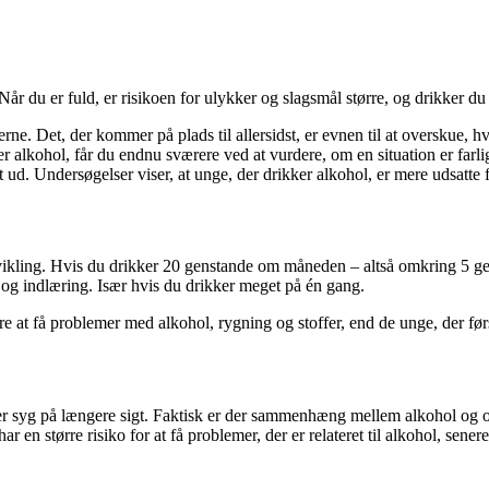
år du er fuld, er risikoen for ulykker og slagsmål større, og drikker du 
erne. Det, der kommer på plads til allersidst, er evnen til at overskue, h
ikker alkohol, får du endnu sværere ved at vurdere, om en situation er far
dt ud. Undersøgelser viser, at unge, der drikker alkohol, er mere udsatte 
vikling. Hvis du drikker 20 genstande om måneden – altså omkring 5 ge
 og indlæring. Især hvis du drikker meget på én gang.
ere at få problemer med alkohol, rygning og stoffer, end de unge, der fø
liver syg på længere sigt. Faktisk er der sammenhæng mellem alkohol og o
r en større risiko for at få problemer, der er relateret til alkohol, senere 