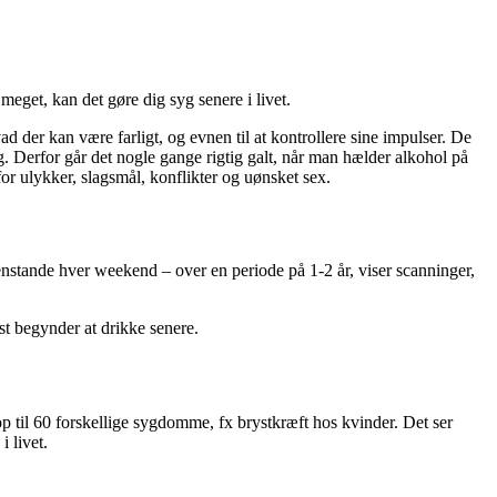
meget, kan det gøre dig syg senere i livet.
vad der kan være farligt, og evnen til at kontrollere sine impulser. De
lig. Derfor går det nogle gange rigtig galt, når man hælder alkohol på
for ulykker, slagsmål, konflikter og uønsket sex.
nstande hver weekend – over en periode på 1-2 år, viser scanninger,
rst begynder at drikke senere.
p til 60 forskellige sygdomme, fx brystkræft hos kvinder. Det ser
i livet.