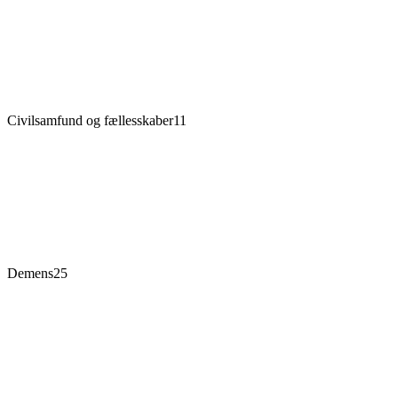
Civilsamfund og fællesskaber
11
Demens
25