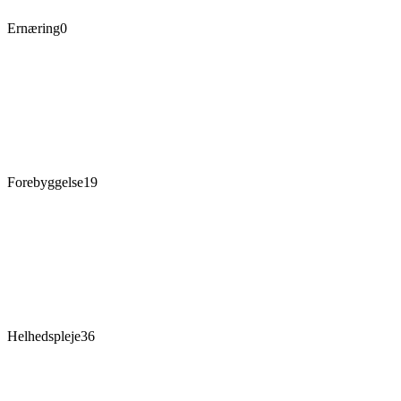
Ernæring
0
Forebyggelse
19
Helhedspleje
36