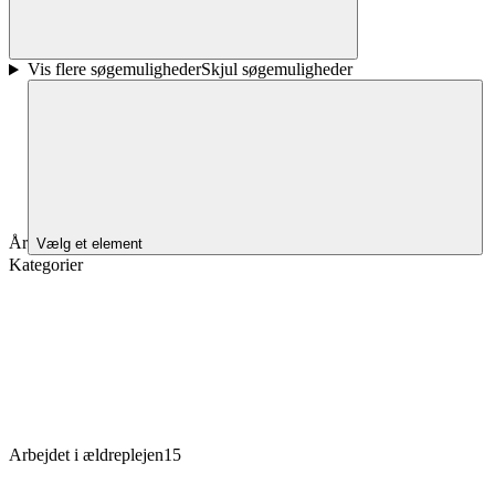
Vis flere søgemuligheder
Skjul søgemuligheder
År
Vælg et element
Kategorier
Arbejdet i ældreplejen
15