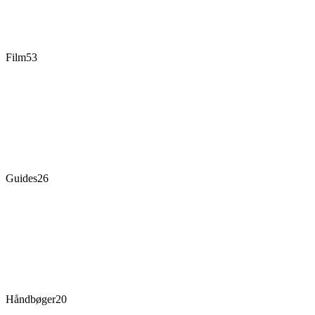
Film
53
Guides
26
Håndbøger
20