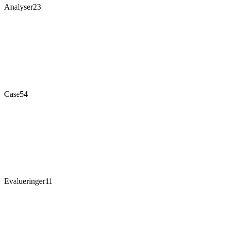
Analyser
23
Case
54
Evalueringer
11