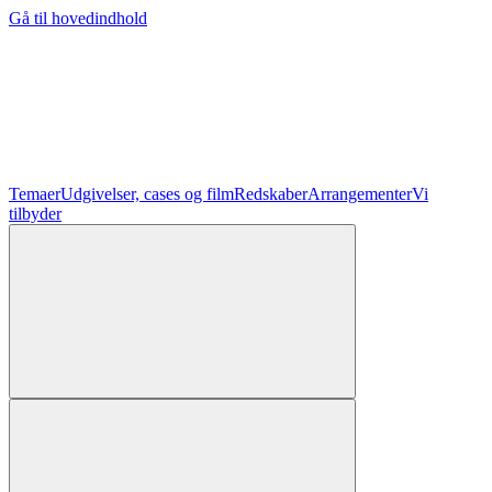
Gå til hovedindhold
Temaer
Udgivelser, cases og film
Redskaber
Arrangementer
Vi
tilbyder