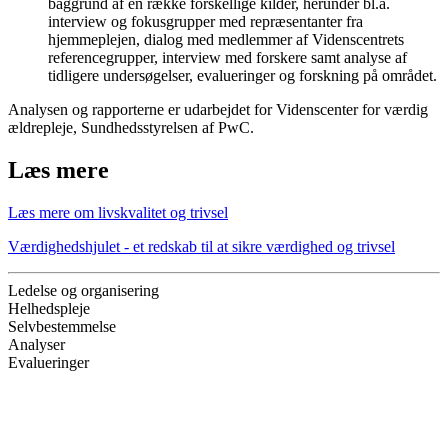
baggrund af en række forskellige kilder, herunder bl.a.
interview og fokusgrupper med repræsentanter fra
hjemmeplejen, dialog med medlemmer af Videnscentrets
referencegrupper, interview med forskere samt analyse af
tidligere undersøgelser, evalueringer og forskning på området.
Analysen og rapporterne er udarbejdet for Videnscenter for værdig
ældrepleje, Sundhedsstyrelsen af PwC.
Læs mere
Læs mere om livskvalitet og trivsel
Værdighedshjulet - et redskab til at sikre værdighed og trivsel
Ledelse og organisering
Helhedspleje
Selvbestemmelse
Analyser
Evalueringer