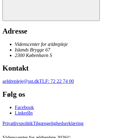
Adresse
Videnscenter for ældrepleje
Islands Brygge 67
2300
København
S
Kontakt
aeldrepleje@sst.dk
TLF
:
72 22 74 00
Følg os
Facebook
LinkedIn
Privatlivspolitik
Tilgængelighedserklæring
Videnscenter for ældrepleje
2026
©