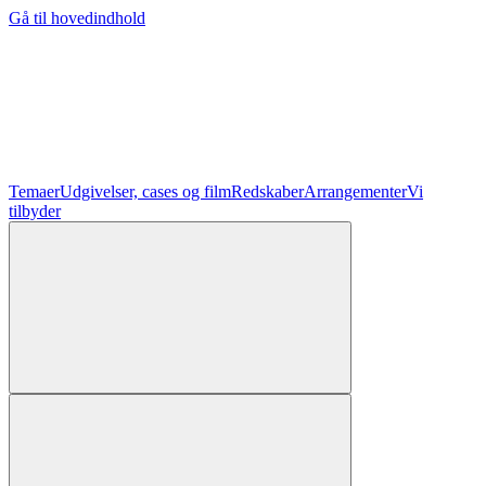
Gå til hovedindhold
Temaer
Udgivelser, cases og film
Redskaber
Arrangementer
Vi
tilbyder