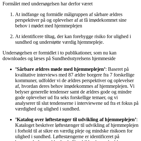
Formålet med undersøgelsen har derfor været
At indfange og formidle målgruppen af sårbare ældres
perspektiver på og oplevelser af at få imødekommet sine
behov i mødet med hjemmeplejen
At identificere tiltag, der kan forebygge risiko for ulighed i
sundhed og understøtte værdig hjemmepleje.
Undersøgelsen er formidlet i to publikationer, som nu kan
downloades og læses på Sundhedsstyrelsens hjemmeside
’Sårbare ældres møde med hjemmeplejen’
: Baseret på
kvalitative interviews med 87 ældre borgere fra 7 forskellige
kommuner, udfolder vi de ældres perspektiver og oplevelser
af, hvordan deres behov imødekommes af hjemmeplejen. Vi
belyser generelle tendenser samt de ældres gode og mindre
gode oplevelser ud fra seks forskellige temaer, og vi
analyserer til slut tendenserne i interviewene ud fra et fokus på
værdighed og ulighed i sundhed.
’Katalog over løftestænger til udvikling af hjemmeplejen’
:
Kataloget beskriver løftestænger til udvikling af hjemmeplejen
i forhold til at sikre en værdig pleje og mindske risikoen for
ulighed i sundhed. Løftestængerne er identificeret på