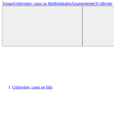
Temaer
Udgivelser, cases og film
Redskaber
Arrangementer
Vi tilbyder
Udgivelser, cases og film