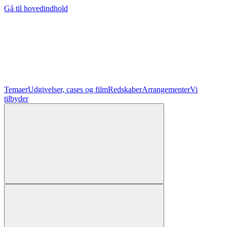
Gå til hovedindhold
Temaer
Udgivelser, cases og film
Redskaber
Arrangementer
Vi
tilbyder