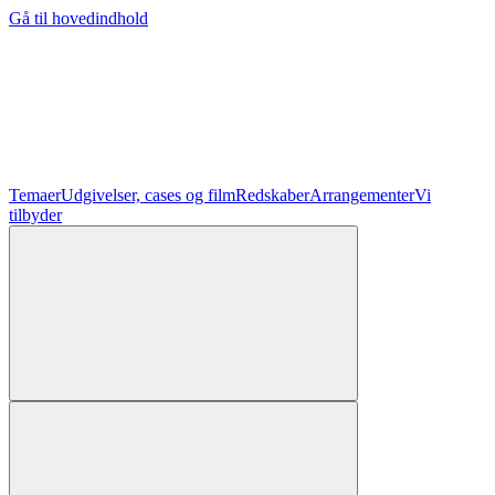
Gå til hovedindhold
Temaer
Udgivelser, cases og film
Redskaber
Arrangementer
Vi
tilbyder