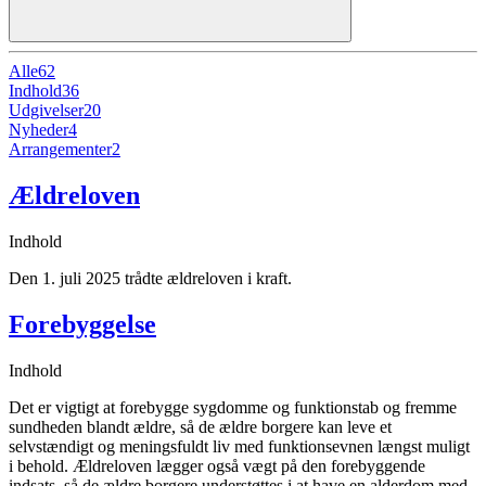
Alle
62
Indhold
36
Udgivelser
20
Nyheder
4
Arrangementer
2
Ældreloven
Indhold
Den 1. juli 2025 trådte ældreloven i kraft.
Forebyggelse
Indhold
Det er vigtigt at forebygge sygdomme og funktionstab og fremme
sundheden blandt ældre, så de ældre borgere kan leve et
selvstændigt og meningsfuldt liv med funktionsevnen længst muligt
i behold. Ældreloven lægger også vægt på den forebyggende
indsats, så de ældre borgere understøttes i at have en alderdom med