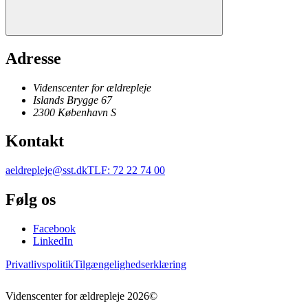
Adresse
Videnscenter for ældrepleje
Islands Brygge 67
2300
København
S
Kontakt
aeldrepleje@sst.dk
TLF
:
72 22 74 00
Følg os
Facebook
LinkedIn
Privatlivspolitik
Tilgængelighedserklæring
Videnscenter for ældrepleje
2026
©