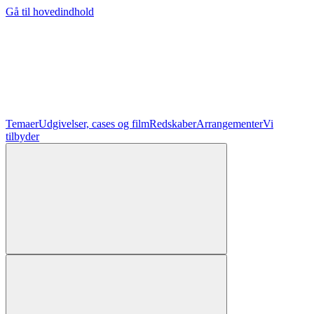
Gå til hovedindhold
Temaer
Udgivelser, cases og film
Redskaber
Arrangementer
Vi
tilbyder