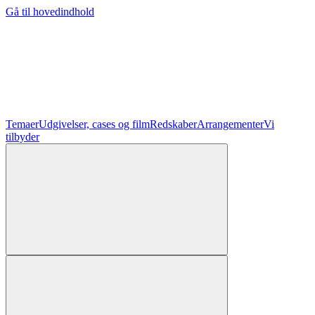
Gå til hovedindhold
Temaer
Udgivelser, cases og film
Redskaber
Arrangementer
Vi
tilbyder