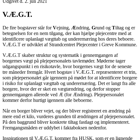
Udgivet d. 2. juli 2021
V.Æ.G.T.
De fire bogstaver står for
V
ejning,
Æ
ndring,
G
rund og
T
iltag og er
betegnelsen for en nem tilgang, der kan hjælpe plejecentre med at
identificere uplanlagt vægttab og underernæring hos deres beboere.
V.Æ.G.T er udviklet af Strandcentret Plejecenter i Greve Kommune.
V.Æ.G.T skaber struktur og systematik i gennemgangen af
borgernes vægt på plejepersonalets tavlemøder. Møderne tager
udgangspunkt i en risikotavle, hvor borgernes vægt for de seneste
tre måneder fremgår. Hvert bogstav i V.Æ.G.T. repræsenterer et trin,
som plejepersonalet går igennem på mødet for at identificere borgere
i risiko for uplanlagt vægttab og underernæring. Det er langt fra alle
borgere, hvor der er sket en vægtændring, og derfor stopper
gennemgangen allerede ved Æ (for Ændring). Plejepersonalet
kommer derfor hurtigt igennem alle beboerne.
Når en borger bliver vejet, og der bliver registreret en ændring på
mere end et kilo, vurderes grunden til ændringen af plejepersonalet.
På den baggrund bliver konkrete tiltag fastlagt og implementeret.
Fremgangsmåden er uddybet i faktaboksen nedenfor.
Inspirationen til V.Æ.G.T. kommer fra HUSK, som er en lignende