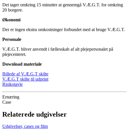
Det tager omkring 15 minutter at gennemgå V.Æ.G.T. for omkring
20 borgere.
Økonomi
Der er ingen ekstra omkostninger forbundet med at bruge V.Æ.G.T.
Personale
V.Æ.G.T. bliver anvendt i fællesskab af alt plejepersonalet på
plejecenteret.
Download materiale
Billede af V.Æ.G.T skilte
V.Æ.G.T skilte til udprint
Risikotavle
Ernæring
Case
Relaterede udgivelser
Udgivelser, cases og film