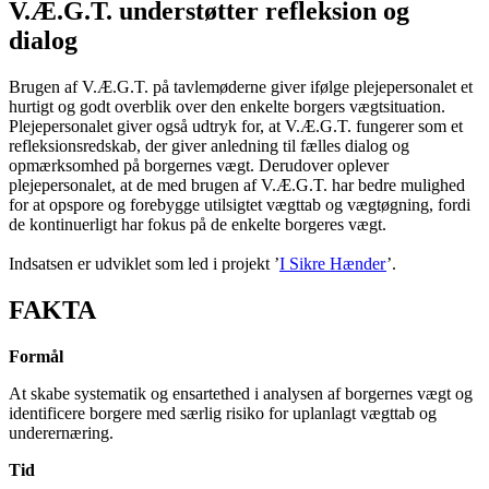
V.Æ.G.T. understøtter refleksion og
dialog
Brugen af V.Æ.G.T. på tavlemøderne giver ifølge plejepersonalet et
hurtigt og godt overblik over den enkelte borgers vægtsituation.
Plejepersonalet giver også udtryk for, at V.Æ.G.T. fungerer som et
refleksionsredskab, der giver anledning til fælles dialog og
opmærksomhed på borgernes vægt. Derudover oplever
plejepersonalet, at de med brugen af V.Æ.G.T. har bedre mulighed
for at opspore og forebygge utilsigtet vægttab og vægtøgning, fordi
de kontinuerligt har fokus på de enkelte borgeres vægt.
Indsatsen er udviklet som led i projekt ’
I Sikre Hænder
’.
FAKTA
Formål
At skabe systematik og ensartethed i analysen af borgernes vægt og
identificere borgere med særlig risiko for uplanlagt vægttab og
underernæring.
Tid