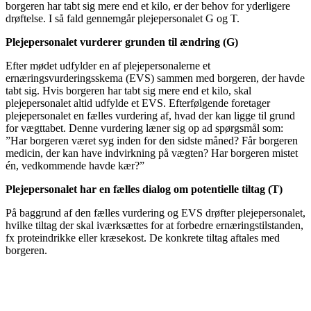
borgeren har tabt sig mere end et kilo, er der behov for yderligere
drøftelse. I så fald gennemgår plejepersonalet G og T.
Plejepersonalet vurderer grunden til ændring (G)
Efter mødet udfylder en af plejepersonalerne et
ernæringsvurderingsskema (EVS) sammen med borgeren, der havde
tabt sig. Hvis borgeren har tabt sig mere end et kilo, skal
plejepersonalet altid udfylde et EVS. Efterfølgende foretager
plejepersonalet en fælles vurdering af, hvad der kan ligge til grund
for vægttabet. Denne vurdering læner sig op ad spørgsmål som:
”Har borgeren været syg inden for den sidste måned? Får borgeren
medicin, der kan have indvirkning på vægten? Har borgeren mistet
én, vedkommende havde kær?”
Plejepersonalet har en fælles dialog om potentielle tiltag (T)
På baggrund af den fælles vurdering og EVS drøfter plejepersonalet,
hvilke tiltag der skal iværksættes for at forbedre ernæringstilstanden,
fx proteindrikke eller kræsekost. De konkrete tiltag aftales med
borgeren.