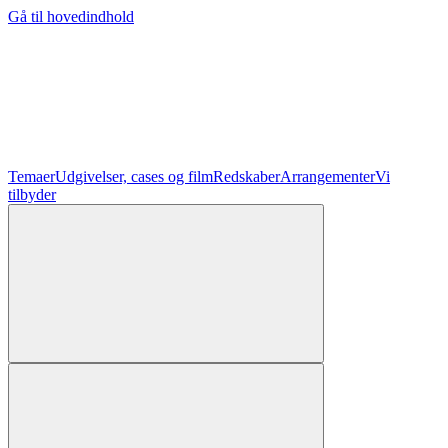
Gå til hovedindhold
Temaer
Udgivelser, cases og film
Redskaber
Arrangementer
Vi
tilbyder