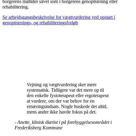
borgerens måltider såvel som i borgerens genoptræning eller
rehabilitering.
Se arbejdsgangsbeskrivelse for vægtvurdering ved opstart i
genoptrænings- og rehabiliteringsforløb
Vejning og vægtvurdering sker mere
systematisk. Tidligere var det mere op til
den enkelte fysioterapeut eller ergoterapeut
at vurdere, om der var behov for en
ernæringsindsats. Nogle huskede det altid,
mens andre ikke havde fokus på det.
-
Anette, klinisk diætist i på forebyggelsesområdet i
Frederiksberg Kommune