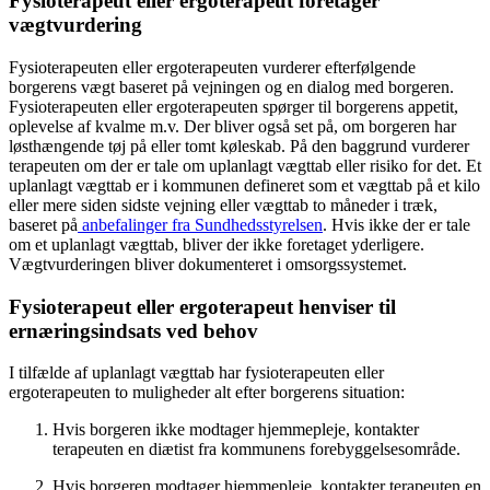
Fysioterapeut eller ergoterapeut foretager
vægtvurdering
Fysioterapeuten eller ergoterapeuten vurderer efterfølgende
borgerens vægt baseret på vejningen og en dialog med borgeren.
Fysioterapeuten eller ergoterapeuten spørger til borgerens appetit,
oplevelse af kvalme m.v. Der bliver også set på, om borgeren har
løsthængende tøj på eller tomt køleskab. På den baggrund vurderer
terapeuten om der er tale om uplanlagt vægttab eller risiko for det. Et
uplanlagt vægttab er i kommunen defineret som et vægttab på et kilo
eller mere siden sidste vejning eller vægttab to måneder i træk,
baseret på
anbefalinger fra Sundhedsstyrelsen
. Hvis ikke der er tale
om et uplanlagt vægttab, bliver der ikke foretaget yderligere.
Vægtvurderingen bliver dokumenteret i omsorgssystemet.
Fysioterapeut eller ergoterapeut henviser til
ernæringsindsats ved behov
I tilfælde af uplanlagt vægttab har fysioterapeuten eller
ergoterapeuten to muligheder alt efter borgerens situation:
Hvis borgeren ikke modtager hjemmepleje, kontakter
terapeuten en diætist fra kommunens forebyggelsesområde.
Hvis borgeren modtager hjemmepleje, kontakter terapeuten en