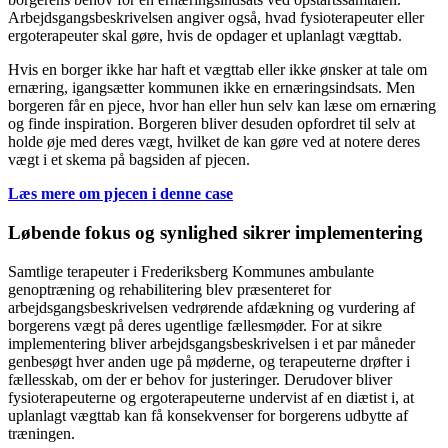
Arbejdsgangsbeskrivelsen angiver også, hvad fysioterapeuter eller
ergoterapeuter skal gøre, hvis de opdager et uplanlagt vægttab.
Hvis en borger ikke har haft et vægttab eller ikke ønsker at tale om
ernæring, igangsætter kommunen ikke en ernæringsindsats. Men
borgeren får en pjece, hvor han eller hun selv kan læse om ernæring
og finde inspiration. Borgeren bliver desuden opfordret til selv at
holde øje med deres vægt, hvilket de kan gøre ved at notere deres
vægt i et skema på bagsiden af pjecen.
Læs mere om pjecen i denne case
Løbende fokus og synlighed sikrer implementering
Samtlige terapeuter i Frederiksberg Kommunes ambulante
genoptræning og rehabilitering blev præsenteret for
arbejdsgangsbeskrivelsen vedrørende afdækning og vurdering af
borgerens vægt på deres ugentlige fællesmøder. For at sikre
implementering bliver arbejdsgangsbeskrivelsen i et par måneder
genbesøgt hver anden uge på møderne, og terapeuterne drøfter i
fællesskab, om der er behov for justeringer. Derudover bliver
fysioterapeuterne og ergoterapeuterne undervist af en diætist i, at
uplanlagt vægttab kan få konsekvenser for borgerens udbytte af
træningen.