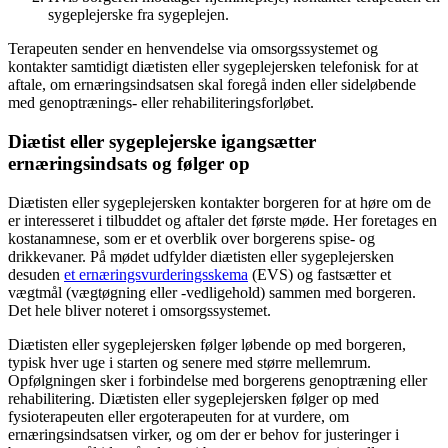
sygeplejerske fra sygeplejen.
Terapeuten sender en henvendelse via omsorgssystemet og
kontakter samtidigt diætisten eller sygeplejersken telefonisk for at
aftale, om ernæringsindsatsen skal foregå inden eller sideløbende
med genoptrænings- eller rehabiliteringsforløbet.
Diætist eller sygeplejerske igangsætter
ernæringsindsats og følger op
Diætisten eller sygeplejersken kontakter borgeren for at høre om de
er interesseret i tilbuddet og aftaler det første møde. Her foretages en
kostanamnese, som er et overblik over borgerens spise- og
drikkevaner. På mødet udfylder diætisten eller sygeplejersken
desuden
et ernæringsvurderingsskema
(EVS) og fastsætter et
vægtmål (vægtøgning eller -vedligehold) sammen med borgeren.
Det hele bliver noteret i omsorgssystemet.
Diætisten eller sygeplejersken følger løbende op med borgeren,
typisk hver uge i starten og senere med større mellemrum.
Opfølgningen sker i forbindelse med borgerens genoptræning eller
rehabilitering. Diætisten eller sygeplejersken følger op med
fysioterapeuten eller ergoterapeuten for at vurdere, om
ernæringsindsatsen virker, og om der er behov for justeringer i