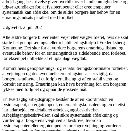
arbejdsgangsbeskrivelse giver overblik over handlemulighederne og
udgør grundlaget for, at fysioterapeuter eller ergoterapeuter
systematisk kan afdække, om de ældre borgere har behov for en
ernæringsindsats parallelt med forløbet.
Udgivet d. 2. juli 2021
Alle ældre borgere bliver enten vejet eller vægtvurderet, hvis de skal
starte i et genoptrænings- eller rehabiliteringsforløb i Frederiksberg
Kommune. Det sker for at vurdere borgerens ernæringstilstand og
eventuelle behov for en ernæringsindsats sideløbende med forløbet,
for eksempel i tilfælde af et uplanlagt vægttab.
Kommunens genoptrænings- og rehabiliteringskoordinator fortæller,
at vejningen og den eventuelle ernæringsindsats er vigtig, da
borgerens udbytte af et forløb er afhængigt af en stabil vægt og
korrekt ernæring. Ernæringen kan have betydning for, om borgeren
lykkes med forløbet og opnår de ønskede mål.
En tværfaglig arbejdsgruppe bestående af en koordinator, en
fysioterapeut, en ergoterapeut, en ernæringskonsulent og en diætist
har udarbejdet en detaljeret arbejdsgangsbeskrivelse.
Arbejdsgangsbeskrivelsen skal sikre systematisk afdækning og
vurdering af borgerens vægt ved at beskrive, hvordan
fysioterapeuter eller ergoterapeuter foretager vejning og vurderer
borgerens behov for en ernæringsindsats ved opstartssamtalen.