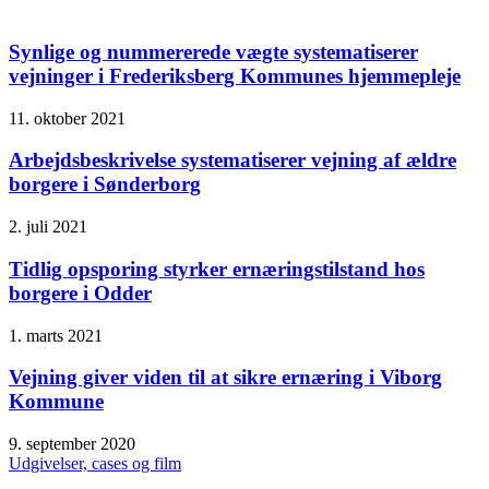
Synlige og nummererede vægte systematiserer
vejninger i Frederiksberg Kommunes hjemmepleje
11. oktober 2021
Arbejdsbeskrivelse systematiserer vejning af ældre
borgere i Sønderborg
2. juli 2021
Tidlig opsporing styrker ernæringstilstand hos
borgere i Odder
1. marts 2021
Vejning giver viden til at sikre ernæring i Viborg
Kommune
9. september 2020
Udgivelser, cases og film