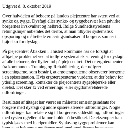
Udgivet d. 8. oktober 2019
Over halvdelen af beboere på landets plejecentre har svært ved at
synke og tygge. Dysfagi eller synke- og tyggebesvær kan påvirke
borgernes livskvalitet og helbred. Ifølge Sundhedsstyrelsens
retningslinjer anbefales det derfor, at man tilbyder systematisk
opsporing og målrettede ernæringsindsatser til borgere, som er i
højrisiko for dysfagi.
På plejecentret Åbakken i Thisted kommune har de forsøgt at
afhjælpe problemet ved at indføre systematisk screening for dysfagi
af alle beboere, der flytter ind på plejecentret. Det er ergoterapeuter
fra kommunens Træning og Rehabilitering, der udfører
screeningerne, som består i, at ergoterapeuterne observerer borgerne
i en spisesituation. Hvis ergoterapeuterne vurderer, at der behov for
yderlig screening, kontakter de plejecentrets sygeplejerske eller
diætist. Det sker fx ved ernærings- eller sygdomsrelaterede
udfordringer.
Resultatet af tiltaget har været en målrettet ernæringsindsats for
borgere med dysfagi og andre spiserelaterede udfordringer. Nogle
udfordringer kan relatere sig til borgerens siddestilling, udfordringer
med rysten og/eller at kunne holde på bestikket. De eksempler kan
typisk løses med hjælpemidler. Synke- og tyggeproblemer kan
kræve, at beboerne modtager mad med modificeret konsistens.