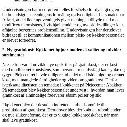
Undervisningen har medført en fælles forståelse for dysfagi og en
bedre indsigt i screeningens formål og nødvendighed. Personalet har
fx lært, at det ikke nødvendigvis giver mening at tilbyde mad med
modificeret konsistens, hvis hjælpemidler og nye siddestillinger kan
afhjælpe borgernes problemstilling. Undervisningen har derudover
bidraget til, at kommunikationen mellem pleje- og køkkenpersonalet
er blevet forbedret.
2. Ny gratinkost: Køkkenet højner madens kvalitet og udvider
sortimentet
Næste trin var at udvikle nye opskrifter på gratinkost, der er kost
med modificeret konsistens, som personer med dysfagi kan synke og
tygge. Plejecentret havde tidligere arbejdet med både blød og cremet
kost, men manglede færdigheder og viden om gratinkost. Derfor
iværksatte diætisten en temadag i køkkenet på Plejecenter Åbakken.
På temadagen blev køkkenpersonalet undervist i, hvordan man laver
gratinkost af almindelige fødevarer såsom pølser og sild.
I køkkenet blev der desuden indrettet et arbejdsområde til
produktion af gratinkost. Derudover blev der købt en robotblender
og nye silikoneforme, der er to vigtige køkkenredskaber, når man
skal lave gratinkost.