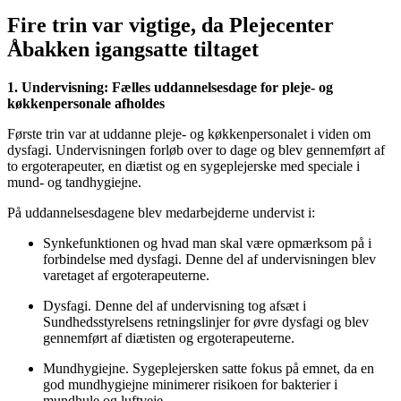
Fire trin var vigtige, da Plejecenter
Åbakken igangsatte tiltaget
1. Undervisning: Fælles uddannelsesdage for pleje- og
køkkenpersonale afholdes
Første trin var at uddanne pleje- og køkkenpersonalet i viden om
dysfagi. Undervisningen forløb over to dage og blev gennemført af
to ergoterapeuter, en diætist og en sygeplejerske med speciale i
mund- og tandhygiejne.
På uddannelsesdagene blev medarbejderne undervist i:
Synkefunktionen og hvad man skal være opmærksom på i
forbindelse med dysfagi. Denne del af undervisningen blev
varetaget af ergoterapeuterne.
Dysfagi. Denne del af undervisning tog afsæt i
Sundhedsstyrelsens retningslinjer for øvre dysfagi og blev
gennemført af diætisten og ergoterapeuterne.
Mundhygiejne. Sygeplejersken satte fokus på emnet, da en
god mundhygiejne minimerer risikoen for bakterier i
mundhule og luftveje.