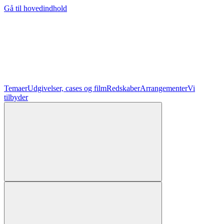
Gå til hovedindhold
Temaer
Udgivelser, cases og film
Redskaber
Arrangementer
Vi
tilbyder