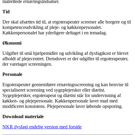
målrettede ernæringsindsatser.
Tid
Der skal afsættes tid til, at ergoterapeuter screener alle borgere og til
kompetenceudvikling af pleje- og køkkenpersonalet.
Køkkenpersonalet har yderligere deltaget i en temadag.
Økonomi
Udgifter til små hjælpemidler og udvikling af dysfagikost er blevet
afholdt af plejecentret. Derudover er der udgifter til ergoterapeuter,
der varetager screeningen.
Personale
Ergoterapeuter gennemfører ernæringsscreening og kan henvise til
specialiseret screening ved sygeplejersker eller diætist.
Sygeplejersker, ergoterapeut og diætist står for undervisning af
køkken- og plejepersonale. Køkkenpersonale laver mad med
modificeret konsistens. Plejepersonale laver løbende opsporing.
Download materiale
NKR dysfagi endelig version med forside