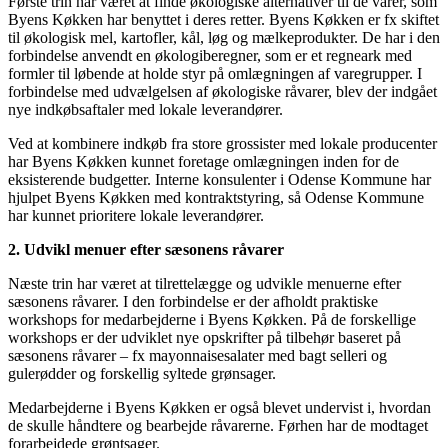
Første trin har været at finde økologiske alternativer til de varer, som
Byens Køkken har benyttet i deres retter. Byens Køkken er fx skiftet
til økologisk mel, kartofler, kål, løg og mælkeprodukter. De har i den
forbindelse anvendt en økologiberegner, som er et regneark med
formler til løbende at holde styr på omlægningen af varegrupper. I
forbindelse med udvælgelsen af økologiske råvarer, blev der indgået
nye indkøbsaftaler med lokale leverandører.
Ved at kombinere indkøb fra store grossister med lokale producenter
har Byens Køkken kunnet foretage omlægningen inden for de
eksisterende budgetter. Interne konsulenter i Odense Kommune har
hjulpet Byens Køkken med kontraktstyring, så Odense Kommune
har kunnet prioritere lokale leverandører.
2. Udvikl menuer efter sæsonens råvarer
Næste trin har været at tilrettelægge og udvikle menuerne efter
sæsonens råvarer. I den forbindelse er der afholdt praktiske
workshops for medarbejderne i Byens Køkken. På de forskellige
workshops er der udviklet nye opskrifter på tilbehør baseret på
sæsonens råvarer – fx mayonnaisesalater med bagt selleri og
gulerødder og forskellig syltede grønsager.
Medarbejderne i Byens Køkken er også blevet undervist i, hvordan
de skulle håndtere og bearbejde råvarerne. Førhen har de modtaget
forarbejdede grøntsager.