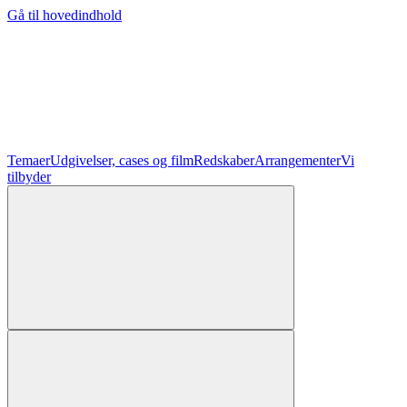
Gå til hovedindhold
Temaer
Udgivelser, cases og film
Redskaber
Arrangementer
Vi
tilbyder