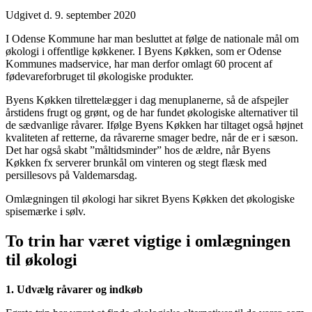
Udgivet d. 9. september 2020
I Odense Kommune har man besluttet at følge de nationale mål om
økologi i offentlige køkkener. I Byens Køkken, som er Odense
Kommunes madservice, har man derfor omlagt 60 procent af
fødevareforbruget til økologiske produkter.
Byens Køkken tilrettelægger i dag menuplanerne, så de afspejler
årstidens frugt og grønt, og de har fundet økologiske alternativer til
de sædvanlige råvarer. Ifølge Byens Køkken har tiltaget også højnet
kvaliteten af retterne, da råvarerne smager bedre, når de er i sæson.
Det har også skabt ”måltidsminder” hos de ældre, når Byens
Køkken fx serverer brunkål om vinteren og stegt flæsk med
persillesovs på Valdemarsdag.
Omlægningen til økologi har sikret Byens Køkken det økologiske
spisemærke i sølv.
To trin har været vigtige i omlægningen
til økologi
1. Udvælg råvarer og indkøb