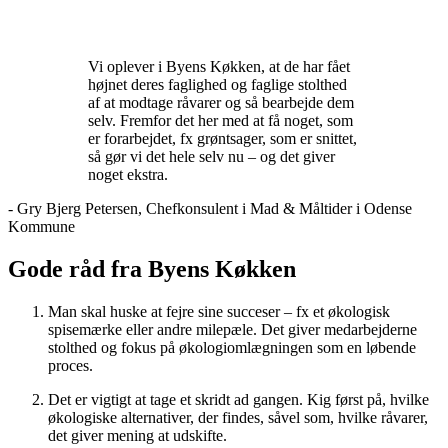
Vi oplever i Byens Køkken, at de har fået
højnet deres faglighed og faglige stolthed
af at modtage råvarer og så bearbejde dem
selv. Fremfor det her med at få noget, som
er forarbejdet, fx grøntsager, som er snittet,
så gør vi det hele selv nu – og det giver
noget ekstra.
- Gry Bjerg Petersen, Chefkonsulent i Mad & Måltider i Odense
Kommune
Gode råd fra Byens Køkken
Man skal huske at fejre sine succeser – fx et økologisk
spisemærke eller andre milepæle. Det giver medarbejderne
stolthed og fokus på økologiomlægningen som en løbende
proces.
Det er vigtigt at tage et skridt ad gangen. Kig først på, hvilke
økologiske alternativer, der findes, såvel som, hvilke råvarer,
det giver mening at udskifte.