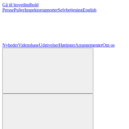
Gå til hovedindhold
Presse
Puljer
Inspektorrapporter
Selvbetjening
English
Nyheder
Vidensbase
Udgivelser
Høringer
Arrangementer
Om os