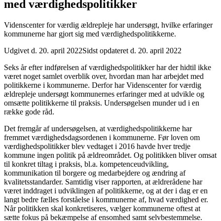
med værdighedspolitikker
Videnscenter for værdig ældrepleje har undersøgt, hvilke erfaringer
kommunerne har gjort sig med værdighedspolitikkerne.
Udgivet d. 20. april 2022
Sidst opdateret d. 20. april 2022
Seks år efter indførelsen af værdighedspolitikker har der hidtil ikke
været noget samlet overblik over, hvordan man har arbejdet med
politikkerne i kommunerne. Derfor har Videnscenter for værdig
ældrepleje undersøgt kommunernes erfaringer med at udvikle og
omsætte politikkerne til praksis. Undersøgelsen munder ud i en
række gode råd.
Det fremgår af undersøgelsen, at værdighedspolitikkerne har
fremmet værdighedsdagsordenen i kommunerne. Før loven om
værdighedspolitikker blev vedtaget i 2016 havde hver tredje
kommune ingen politik på ældreområdet. Og politikken bliver omsat
til konkret tiltag i praksis, bl.a. kompetenceudvikling,
kommunikation til borgere og medarbejdere og ændring af
kvalitetsstandarder. Samtidig viser rapporten, at ældrerådene har
været inddraget i udviklingen af politikkerne, og at der i dag er en
langt bedre fælles forståelse i kommunerne af, hvad værdighed er.
Når politikken skal konkretiseres, vælger kommunerne oftest at
sætte fokus på bekæmpelse af ensomhed samt selvbestemmelse.