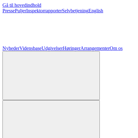
Gå til hovedindhold
Presse
Puljer
Inspektorrapporter
Selvbetjening
English
Nyheder
Vidensbase
Udgivelser
Høringer
Arrangementer
Om os