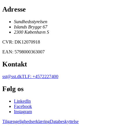
Adresse
Sundhedsstyrelsen
Islands Brygge 67
2300
København
S
CVR
:
DK12070918
EAN
:
5798000363007
Kontakt
sst@sst.dk
TLF
:
+4572227400
Følg os
LinkedIn
Facebook
Instagram
Tilgængelighedserklæring
Databeskyttelse