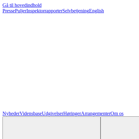
Gå til hovedindhold
Presse
Puljer
Inspektorrapporter
Selvbetjening
English
Nyheder
Vidensbase
Udgivelser
Høringer
Arrangementer
Om os