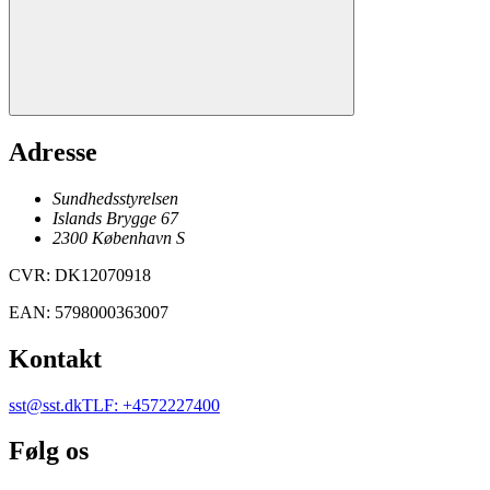
Adresse
Sundhedsstyrelsen
Islands Brygge 67
2300
København
S
CVR
:
DK12070918
EAN
:
5798000363007
Kontakt
sst@sst.dk
TLF
:
+4572227400
Følg os