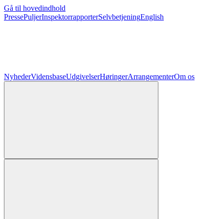
Gå til hovedindhold
Presse
Puljer
Inspektorrapporter
Selvbetjening
English
Nyheder
Vidensbase
Udgivelser
Høringer
Arrangementer
Om os