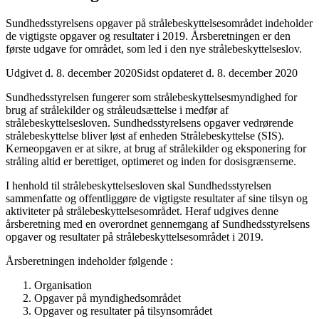
Sundhedsstyrelsens opgaver på strålebeskyttelsesområdet indeholder
de vigtigste opgaver og resultater i 2019. Årsberetningen er den
første udgave for området, som led i den nye strålebeskyttelseslov.
Udgivet d. 8. december 2020
Sidst opdateret d. 8. december 2020
Sundhedsstyrelsen fungerer som strålebeskyttelsesmyndighed for
brug af strålekilder og stråleudsættelse i medfør af
strålebeskyttelsesloven. Sundhedsstyrelsens opgaver vedrørende
strålebeskyttelse bliver løst af enheden Strålebeskyttelse (SIS).
Kerneopgaven er at sikre, at brug af strålekilder og eksponering for
stråling altid er berettiget, optimeret og inden for dosisgrænserne.
I henhold til strålebeskyttelsesloven skal Sundhedsstyrelsen
sammenfatte og offentliggøre de vigtigste resultater af sine tilsyn og
aktiviteter på strålebeskyttelsesområdet. Heraf udgives denne
årsberetning med en overordnet gennemgang af Sundhedsstyrelsens
opgaver og resultater på strålebeskyttelsesområdet i 2019.
Årsberetningen indeholder følgende :
Organisation
Opgaver på myndighedsområdet
Opgaver og resultater på tilsynsområdet