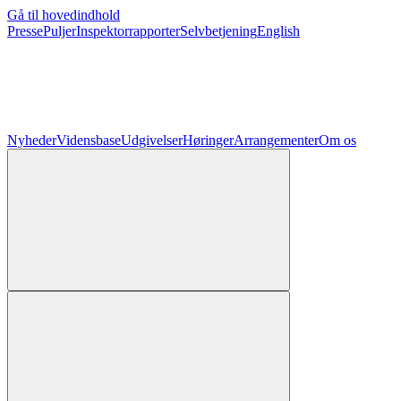
Gå til hovedindhold
Presse
Puljer
Inspektorrapporter
Selvbetjening
English
Nyheder
Vidensbase
Udgivelser
Høringer
Arrangementer
Om os