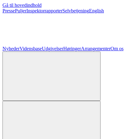
Gå til hovedindhold
Presse
Puljer
Inspektorrapporter
Selvbetjening
English
Nyheder
Vidensbase
Udgivelser
Høringer
Arrangementer
Om os