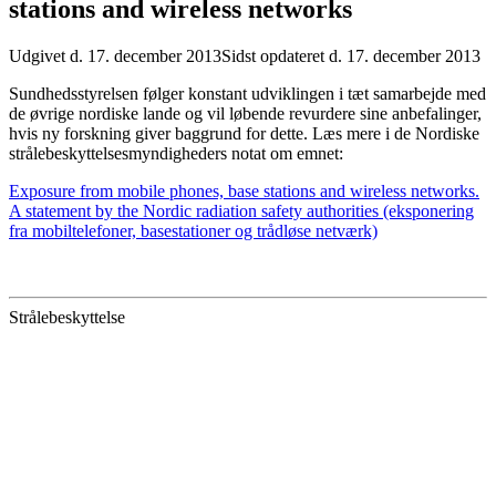
stations and wireless networks
Udgivet d. 17. december 2013
Sidst opdateret d. 17. december 2013
Sundhedsstyrelsen følger konstant udviklingen i tæt samarbejde med
de øvrige nordiske lande og vil løbende revurdere sine anbefalinger,
hvis ny forskning giver baggrund for dette. Læs mere i de Nordiske
strålebeskyttelsesmyndigheders notat om emnet:
Exposure from mobile phones, base stations and wireless networks.
A statement by the Nordic radiation safety authorities (eksponering
fra mobiltelefoner, basestationer og trådløse netværk)
Strålebeskyttelse