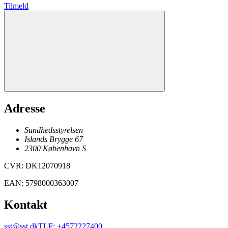
Tilmeld
Adresse
Sundhedsstyrelsen
Islands Brygge 67
2300
København
S
CVR
:
DK12070918
EAN
:
5798000363007
Kontakt
sst@sst.dk
TLF
:
+4572227400