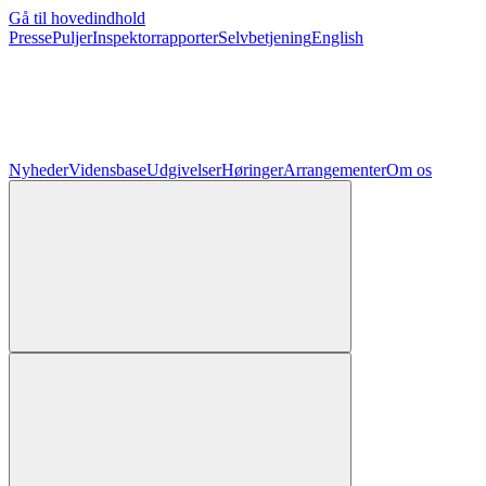
Gå til hovedindhold
Presse
Puljer
Inspektorrapporter
Selvbetjening
English
Nyheder
Vidensbase
Udgivelser
Høringer
Arrangementer
Om os