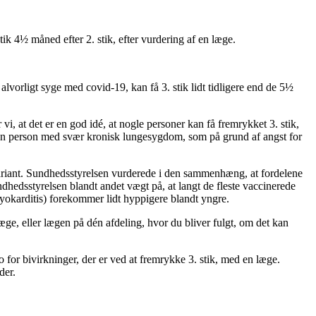
ik 4½ måned efter 2. stik, efter vurdering af en læge.
alvorligt syge med covid-19, kan få 3. stik lidt tidligere end de 5½
i, at det er en god idé, at nogle personer kan få fremrykket 3. stik,
 en person med svær kronisk lungesygdom, som på grund af angst for
-variant. Sundhedsstyrelsen vurderede i den sammenhæng, at fordelene
ndhedsstyrelsen blandt andet vægt på, at langt de fleste vaccinerede
myokarditis) forekommer lidt hyppigere blandt yngre.
læge, eller lægen på dén afdeling, hvor du bliver fulgt, om det kan
ko for bivirkninger, der er ved at fremrykke 3. stik, med en læge.
eder.