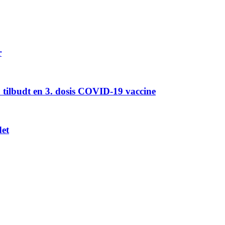
r
 tilbudt en 3. dosis COVID-19 vaccine
det