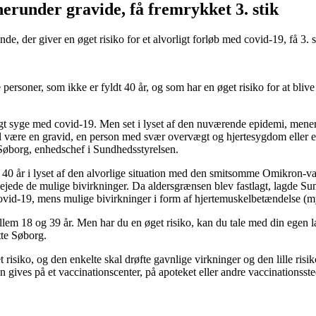
herunder gravide, få fremrykket 3. stik
 der giver en øget risiko for et alvorligt forløb med covid-19, få 3. st
ersoner, som ikke er fyldt 40 år, og som har en øget risiko for at blive 
ligt syge med covid-19. Men set i lyset af den nuværende epidemi, mener v
pel være en gravid, en person med svær overvægt og hjertesygdom eller
te Søborg, enhedschef i Sundhedsstyrelsen.
ver 40 år i lyset af den alvorlige situation med den smitsomme Omikron
pvejede de mulige bivirkninger. Da aldersgrænsen blev fastlagt, lagde Su
år covid-19, mens mulige bivirkninger i form af hjertemuskelbetændelse (
mellem 18 og 39 år. Men har du en øget risiko, kan du tale med din egen 
tte Søborg.
et risiko, og den enkelte skal drøfte gavnlige virkninger og den lille risi
n gives på et vaccinationscenter, på apoteket eller andre vaccinationsst