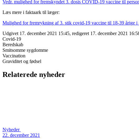
Vedr. mulighed for fremskyndet 3. dosis COVID-19 vaccine til persone
Læs mere i faktaark til læger:
Mulighed for fremrykning af 3. stik covid-19 vaccine til 18-39 årige i 
Udgivet 17. december 2021 15:45, redigeret 17. december 2021 16:58:
Covid-19
Beredskab
Smitsomme sygdomme
Vaccination
Graviditet og fødsel
Relaterede nyheder
Nyheder
22. december 2021