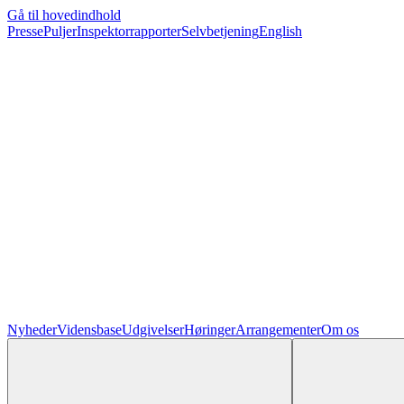
Gå til hovedindhold
Presse
Puljer
Inspektorrapporter
Selvbetjening
English
Nyheder
Vidensbase
Udgivelser
Høringer
Arrangementer
Om os