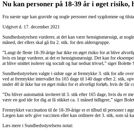
Nu kan personer på 18-39 år i øget risiko, 
Fra næste uge kan gravide og nogle personer med sygdomme og tilstande,
Udgivet d. 17. december 2021
Sundhedsstyrelsen vurderer, at det kan være hensigtsmæssigt, at nogle p
måned, der ellers skal gå fra 2. stik. for den aldersgruppe.
”Langt de fleste 18-39-årige har ikke en øget risiko for at blive alvor
hvis en læge vurderer, at det er hensigtsmæssigt. Det kan for eksem
at blive smittet isolerer sig socialt og har nedsat trivsel,” siger Bolet
Sundhedsstyrelsen valgte i sidste uge at fremrykke 3. stik for alle o
ved at fremrykke intervallet fra 165 dage til 140 dage efter 2. stik, o
under 40 år ikke har en øget risiko for et alvorligt forløb, hvis de f
”Du bliver automatisk inviteret til 3. stik efter 165 dage, hvis du er 
være en god ide for dig at få stikket ca. 1 måned tidligere,” siger Bole
Fremrykket vaccination til de 18-39-årige er et tilbud til personer i øg
Lægen kan selv give vaccinen eller kan ordinere det 3. stik, som så ka
Læs mere i Sundhedsstyrelsens notat: