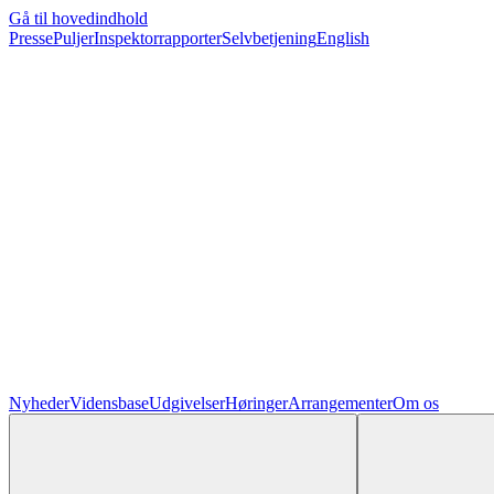
Gå til hovedindhold
Presse
Puljer
Inspektorrapporter
Selvbetjening
English
Nyheder
Vidensbase
Udgivelser
Høringer
Arrangementer
Om os