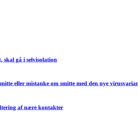
 skal gå i selvisolation
smitte eller mistanke om smitte med den nye virusvari
dtering af nære kontakter