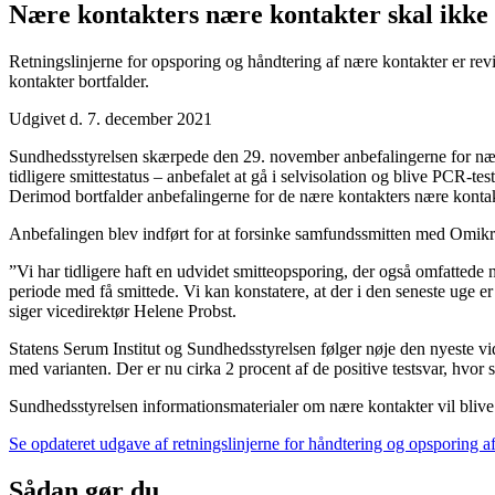
Nære kontakters nære kontakter skal ikke l
Retningslinjerne for opsporing og håndtering af nære kontakter er revi
kontakter bortfalder.
Udgivet d. 7. december 2021
Sundhedsstyrelsen skærpede den 29. november anbefalingerne for nære 
tidligere smittestatus – anbefalet at gå i selvisolation og blive PCR-te
Derimod bortfalder anbefalingerne for de nære kontakters nære kontak
Anbefalingen blev indført for at forsinke samfundssmitten med Omikr
”Vi har tidligere haft en udvidet smitteopsporing, der også omfattede
periode med få smittede. Vi kan konstatere, at der i den seneste uge e
siger vicedirektør Helene Probst.
Statens Serum Institut og Sundhedsstyrelsen følger nøje den nyeste v
med varianten. Der er nu cirka 2 procent af de positive testsvar, hvo
Sundhedsstyrelsen informationsmaterialer om nære kontakter vil blive 
Se opdateret udgave af retningslinjerne for håndtering og opsporing a
Sådan gør du