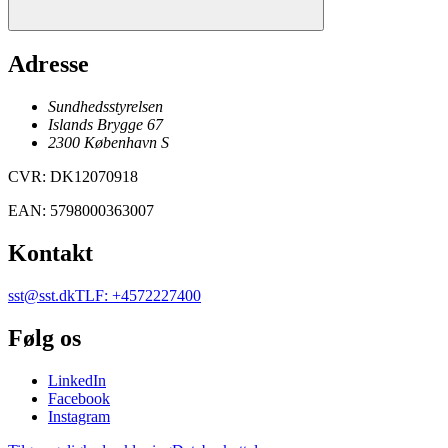
Adresse
Sundhedsstyrelsen
Islands Brygge 67
2300
København
S
CVR
:
DK12070918
EAN
:
5798000363007
Kontakt
sst@sst.dk
TLF
:
+4572227400
Følg os
LinkedIn
Facebook
Instagram