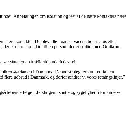
amfundet. Anbefalingen om isolation og test af de nære kontakters nære
nære kontakter. De blev alle - uanset vaccinationsstatus eller
em, der er nære kontakter til en person, der er smittet med Omikron.
ser situationen imidlertid anderledes ud.
 Omikron-varianten i Danmark. Denne strategi er kun mulig i en
ed flere udbrud i Danmark, og derfor ændrer vi vores retningslinjer,”
så løbende følge udviklingen i smitte og sygelighed i forbindelse