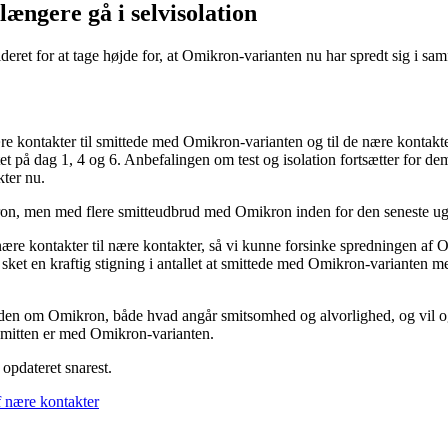
ængere gå i selvisolation
deret for at tage højde for, at Omikron-varianten nu har spredt sig i s
kontakter til smittede med Omikron-varianten og til de nære kontakters 
stet på dag 1, 4 og 6. Anbefalingen om test og isolation fortsætter for d
ter nu.
on, men med flere smitteudbrud med Omikron inden for den seneste uge 
 nære kontakter til nære kontakter, så vi kunne forsinke spredningen af
r sket en kraftig stigning i antallet at smittede med Omikron-varianten m
iden om Omikron, både hvad angår smitsomhed og alvorlighed, og vil og
r smitten er med Omikron-varianten.
opdateret snarest.
f nære kontakter