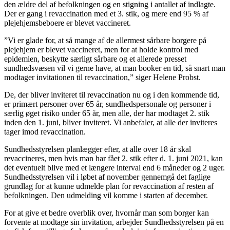
den ældre del af befolkningen og en stigning i antallet af indlagte.
Der er gang i revaccination med et 3. stik, og mere end 95 % af
plejehjemsbeboere er blevet vaccineret.
”Vi er glade for, at så mange af de allermest sårbare borgere på
plejehjem er blevet vaccineret, men for at holde kontrol med
epidemien, beskytte særligt sårbare og et allerede presset
sundhedsvæsen vil vi gerne have, at man booker en tid, så snart man
modtager invitationen til revaccination,” siger Helene Probst.
De, der bliver inviteret til revaccination nu og i den kommende tid,
er primært personer over 65 år, sundhedspersonale og personer i
særlig øget risiko under 65 år, men alle, der har modtaget 2. stik
inden den 1. juni, bliver inviteret. Vi anbefaler, at alle der inviteres
tager imod revaccination.
Sundhedsstyrelsen planlægger efter, at alle over 18 år skal
revaccineres, men hvis man har fået 2. stik efter d. 1. juni 2021, kan
det eventuelt blive med et længere interval end 6 måneder og 2 uger.
Sundhedsstyrelsen vil i løbet af november gennemgå det faglige
grundlag for at kunne udmelde plan for revaccination af resten af
befolkningen. Den udmelding vil komme i starten af december.
For at give et bedre overblik over, hvornår man som borger kan
forvente at modtage sin invitation, arbejder Sundhedsstyrelsen på en