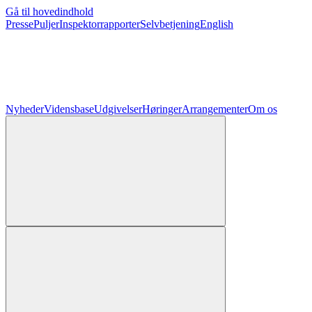
Gå til hovedindhold
Presse
Puljer
Inspektorrapporter
Selvbetjening
English
Nyheder
Vidensbase
Udgivelser
Høringer
Arrangementer
Om os