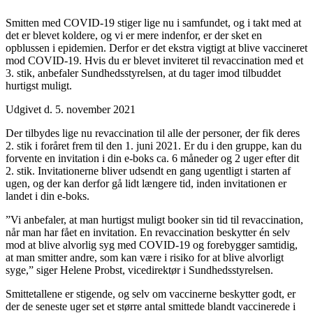
Smitten med COVID-19 stiger lige nu i samfundet, og i takt med at
det er blevet koldere, og vi er mere indenfor, er der sket en
opblussen i epidemien. Derfor er det ekstra vigtigt at blive vaccineret
mod COVID-19. Hvis du er blevet inviteret til revaccination med et
3. stik, anbefaler Sundhedsstyrelsen, at du tager imod tilbuddet
hurtigst muligt.
Udgivet d. 5. november 2021
Der tilbydes lige nu revaccination til alle der personer, der fik deres
2. stik i foråret frem til den 1. juni 2021. Er du i den gruppe, kan du
forvente en invitation i din e-boks ca. 6 måneder og 2 uger efter dit
2. stik. Invitationerne bliver udsendt en gang ugentligt i starten af
ugen, og der kan derfor gå lidt længere tid, inden invitationen er
landet i din e-boks.
”Vi anbefaler, at man hurtigst muligt booker sin tid til revaccination,
når man har fået en invitation. En revaccination beskytter én selv
mod at blive alvorlig syg med COVID-19 og forebygger samtidig,
at man smitter andre, som kan være i risiko for at blive alvorligt
syge,” siger Helene Probst, vicedirektør i Sundhedsstyrelsen.
Smittetallene er stigende, og selv om vaccinerne beskytter godt, er
der de seneste uger set et større antal smittede blandt vaccinerede i