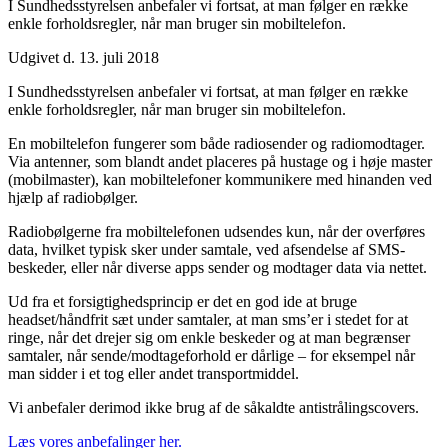
I Sundhedsstyrelsen anbefaler vi fortsat, at man følger en række
enkle forholdsregler, når man bruger sin mobiltelefon.
Udgivet d. 13. juli 2018
I Sundhedsstyrelsen anbefaler vi fortsat, at man følger en række
enkle forholdsregler, når man bruger sin mobiltelefon.
En mobiltelefon fungerer som både radiosender og radiomodtager.
Via antenner, som blandt andet placeres på hustage og i høje master
(mobilmaster), kan mobiltelefoner kommunikere med hinanden ved
hjælp af radiobølger.
Radiobølgerne fra mobiltelefonen udsendes kun, når der overføres
data, hvilket typisk sker under samtale, ved afsendelse af SMS-
beskeder, eller når diverse apps sender og modtager data via nettet.
Ud fra et forsigtighedsprincip er det en god ide at bruge
headset/håndfrit sæt under samtaler, at man sms’er i stedet for at
ringe, når det drejer sig om enkle beskeder og at man begrænser
samtaler, når sende/modtageforhold er dårlige – for eksempel når
man sidder i et tog eller andet transportmiddel.
Vi anbefaler derimod ikke brug af de såkaldte antistrålingscovers.
Læs vores anbefalinger her.