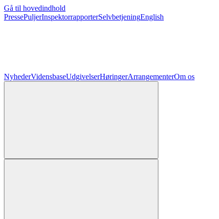
Gå til hovedindhold
Presse
Puljer
Inspektorrapporter
Selvbetjening
English
Nyheder
Vidensbase
Udgivelser
Høringer
Arrangementer
Om os