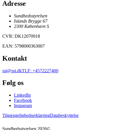
Adresse
Sundhedsstyrelsen
Islands Brygge 67
2300
København
S
CVR
:
DK12070918
EAN
:
5798000363007
Kontakt
sst@sst.dk
TLF
:
+4572227400
Følg os
LinkedIn
Facebook
Instagram
Tilgængelighedserklæring
Databeskyttelse
Sundhedsstyrelsen
2026
©